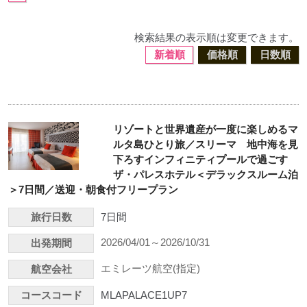
検索結果の表示順は変更できます。
新着順
価格順
日数順
リゾートと世界遺産が一度に楽しめるマ
ルタ島ひとり旅／スリーマ 地中海を見
下ろすインフィニティプールで過ごす
ザ・パレスホテル＜デラックスルーム泊
＞7日間／送迎・朝食付フリープラン
旅行日数
7日間
2026/04/01～2026/10/31
出発期間
エミレーツ航空(指定)
航空会社
コースコード
MLAPALACE1UP7