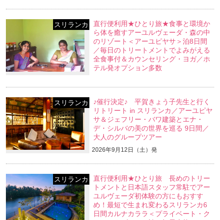
直行便利用★ひとり旅★食事と環境か
スリランカ
ら体を癒すアーユルヴェーダ・森の中
のリゾート＜アーユピヤサ＞泊8日間
／毎日のトリートメントでよみがえる
全食事付＆カウンセリング・ヨガ／ホ
テル発オプション多数
♪催行決定♪ 平賀きょう子先生と行く
スリランカ
リトリート in スリランカ／アーユピヤ
サ＆ジェフリー・バワ建築とエナ・
デ・シルバの美の世界を巡る 9日間／
大人のグループツアー
2026年9月12日（土）発
直行便利用★ひとり旅 長めのトリー
スリランカ
トメントと日本語スタッフ常駐でアー
ユルヴェーダ初体験の方にもおすす
め！最短で生まれ変わるスリランカ6
日間カルナカララ＜プライベート・ク