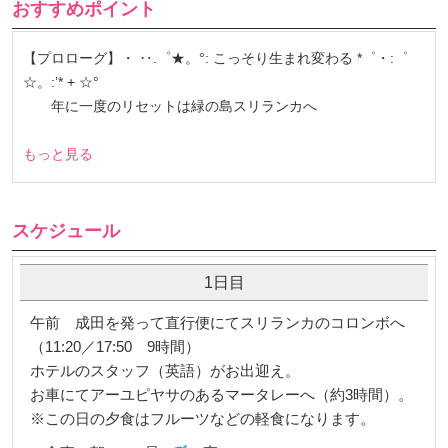
おすすめポイント
【プロローグ】・ ‥.゜★。°: こっそり生まれ変わる *゜・:゜
☆。:’* + ☆°
年に一度のリセットは緑の島スリランカへ
もっと見る
スケジュール
1日目
午前 成田を発って直行便にてスリランカのコロンボへ
（11:20／17:50 9時間）
ホテルのスタッフ（英語）がお出迎え。
お車にてアーユピヤサのあるマータレーへ（約3時間）。
※この日の夕食はフルーツなどの軽食になります。