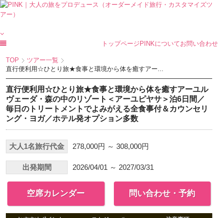
トップページ
PINKについて
お問い合わせ
TOP
ツアー一覧
直行便利用☆ひとり旅★食事と環境から体を癒すアー...
直行便利用☆ひとり旅★食事と環境から体を癒すアーユル
ヴェーダ・森の中のリゾート＜アーユピヤサ＞泊6日間／
毎日のトリートメントでよみがえる全食事付＆カウンセリ
ング・ヨガ／ホテル発オプション多数
大人1名旅行代金
278,000円 ～ 308,000円
出発期間
2026/04/01 ～ 2027/03/31
空席カレンダー
問い合わせ・予約