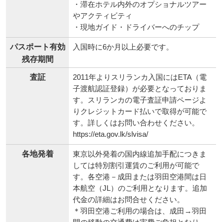
・滞在ホテル内外のオプショナルツアー
やアクティビティ
・現地ガイド・ドライバーへのチップ
パスポート有効
入国時に6か月以上必要です。
残存期間
査証
2011年よりスリランカ入国にはETA（電
子渡航認証登録）が必要となっておりま
す。スリランカの電子査証申請ページよ
りクレジットカード払いで取得が可能で
す。詳しくはお問い合わせください。
https://eta.gov.lk/slvisa/
各地発着
東京以外発着の国内線追加手配につきま
しては特別割引運賃のご利用が可能で
す。各空港－成田または羽田空港間は日
本航空（JL）のご利用となります。追加
代金の詳細はお問合せください。
＊羽田空港ご利用の場合は、成田→羽田