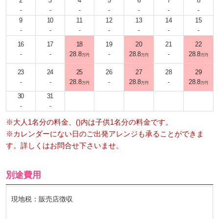
2
3
4
5
6
7
8
-
-
-
-
-
-
-
9
10
11
12
13
14
15
-
-
-
-
-
-
-
16
17
18
19
20
21
22
-
-
28.8
-
28.8
-
28.8
万円
万円
万円
23
24
25
26
27
28
29
-
-
28.8
-
28.8
-
28.8
万円
万円
万円
30
31
-
-
※大人1名分の料金、()内は子供1名分の料金です。
※カレンダーにない日のご出発アレンジも承ることができま
す。詳しくはお問合せ下さいませ。
別途費用
現地税：販売店徴収