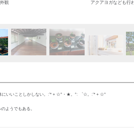
アクアヨガなども行われるヘリタンス・マハゲダラのプー
身体にいいことしかしない。:’* + ☆°・★。°: ゜☆。:’* + ☆°
ルのようでもある。