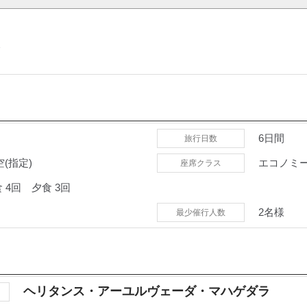
＞
6日間
旅行日数
(指定)
エコノミ
座席クラス
食
4回
夕食
3回
2名様
最少催行人数
ヘリタンス・アーユルヴェーダ・マハゲダラ