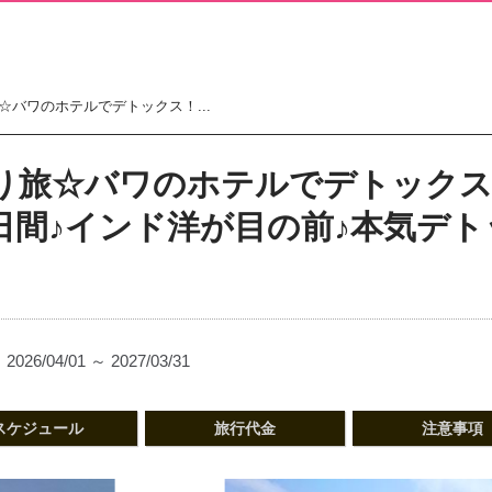
バワのホテルでデトックス！...
り旅☆バワのホテルでデトック
6日間♪インド洋が目の前♪本気デ
2026/04/01 ～ 2027/03/31
スケジュール
旅行代金
注意事項