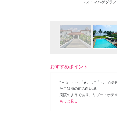
のヘリタンス・マハゲダラ／外観
おすすめポイント
* + ☆°・ ‥.゜★。°: *゜・:゜☆
そこは海の前の白い城。
病院のようであり、リゾートホテ
もっと見る