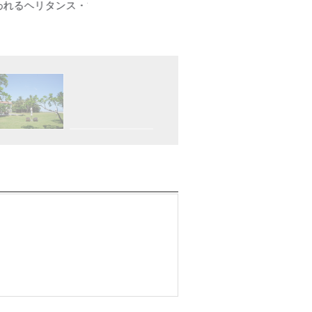
ル
広々としたマ