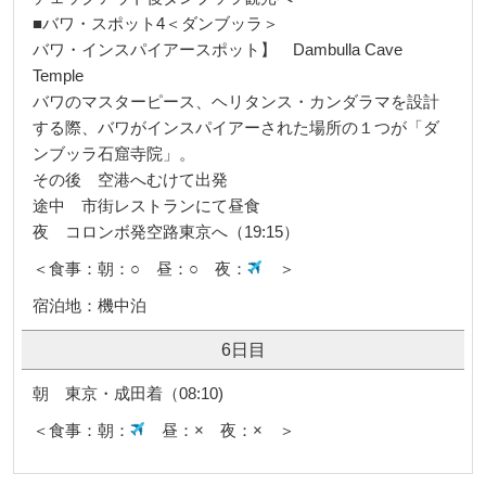
■バワ・スポット4＜ダンブッラ＞
バワ・インスパイアースポット】 Dambulla Cave
Temple
バワのマスターピース、ヘリタンス・カンダラマを設計
する際、バワがインスパイアーされた場所の１つが「ダ
ンブッラ石窟寺院」。
その後 空港へむけて出発
途中 市街レストランにて昼食
夜 コロンボ発空路東京へ（19:15）
＜食事：朝：○ 昼：○ 夜：
＞
宿泊地：機中泊
6日目
朝 東京・成田着（08:10)
＜食事：朝：
昼：× 夜：× ＞