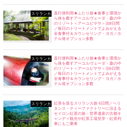
直行便利用★ふたり旅★食事と環境か
スリランカ
ら体を癒すアーユルヴェーダ・森の中
のリゾート＜アーユピヤサ＞泊8日間
／毎日のトリートメントでよみがえる
全食事付＆カウンセリング・ヨガ／ホ
テル発オプション多数
直行便利用★ふたり旅★食事と環境か
スリランカ
ら体を癒すアーユルヴェーダ・森の中
のリゾート＜アーユピヤサ＞泊6日間
／毎日のトリートメントでよみがえる
全食事付＆カウンセリング・ヨガ／ホ
テル発オプション多数
紅茶を巡るスリランカ旅 6日間／ヘリ
スリランカ
タンス・ティーファクトリーに泊まる
セイロン紅茶の旅・世界遺産の古都キ
ャンディ観光や紅茶工場見学・紅茶列
車にもご乗車