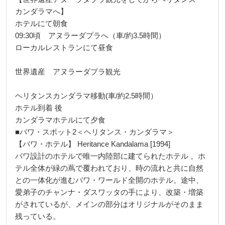
カンダラマへ】
ホテルにて朝食
09:30頃 アヌラーダプラへ（車/約3.5時間）
ローカルレストランにて昼食
世界遺産 アヌラーダプラ観光
ヘリタンスカンダラマ移動(車/約2.5時間）
ホテル到着 後
カンダラマホテルにて夕食
■バワ・スポット2＜ヘリタンス・カンダラマ＞
【バワ・ホテル】 Heritance Kandalama [1994]
バワ設計のホテルで唯一内陸部に建てられたホテル 。ホ
テル全体が緑の蔦で覆われており、時の流れと共に自然
との一体化が進むバワ・ワールド全開のホテル。途中、
愛弟子のチャンナ・ダスワッタの手により、改築・増築
がされているが、メインの部分はオリジナルがそのまま
残っている。