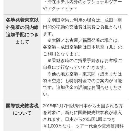
・滞在ホテル内外のオプショナルツアー
やアクティビティ
各地発着東京以
※羽田空港ご利用の場合は、成田→羽
田間の移動の交通費は実費ご負担となり
外発着の国内線
ます。
追加手配につき
※大阪／名古屋／福岡発着の場合は、
まして
各空港－成田空港間は日本航空（JL）の
ご利用となります。
※乗継ぎ時のご搭乗手続きはお客様ご
自身にて行なっていただきます。
※他の地方空港－東京間（成田または
羽田空港）も特別料金でのご案内が可能
です。追加代金の詳細はお問合せくださ
い。
国際観光旅客税
2019年1月7日以降日本から出国される方
を対象に、新たに国際観光旅客税が導入
について
されます。日本からの出国1回につき
￥1,000となり、ツアー代金や空港使用料