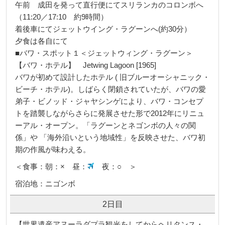
午前 成田を発って直行便にてスリランカのコロンボへ
（11:20／17:10 約9時間）
着後車にてジェットウイング・ラグーンへ(約30分）
夕食は各自にて
■バワ・スポット１＜ジェットウィング・ラグーン＞
【バワ・ホテル】 Jetwing Lagoon [1965]
バワが初めて設計したホテル ( 旧ブルーオーシャニック・
ビーチ・ホテル)。しばらく閉鎖されていたが、バワの愛
弟子・ビノッド・ジャヤシンゲにより、バワ・コンセプ
トを踏襲しながらさらに発展させた形で2012年にリニュ
ーアル・オープン。「ラグーンとネゴンボの人々の関
係」や 「海外沿いという地域性」を反映させた、バワ初
期の作風が味わえる。
＜食事：朝：× 昼：
夜：○ ＞
宿泊地：ニゴンボ
2日目
【世界遺産アヌーラダプラ観光をしてからヘリタンス・