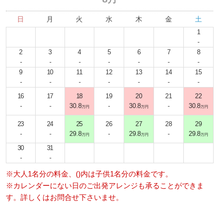
日
月
火
水
木
金
土
1
-
2
3
4
5
6
7
8
-
-
-
-
-
-
-
9
10
11
12
13
14
15
-
-
-
-
-
-
-
16
17
18
19
20
21
22
-
-
30.8
-
30.8
-
30.8
万円
万円
万円
23
24
25
26
27
28
29
-
-
29.8
-
29.8
-
29.8
万円
万円
万円
30
31
-
-
※大人1名分の料金、()内は子供1名分の料金です。
※カレンダーにない日のご出発アレンジも承ることができま
す。詳しくはお問合せ下さいませ。