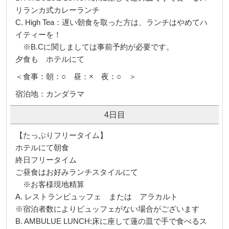
リランカ式カレーランチ
C. High Tea：遅い朝食を取った方は、ランチはやめてハ
イティーを！
※B.Cに関しましては事前予約が必要です。
夕食も ホテルにて
＜食事：朝：○ 昼：× 夜：○ ＞
宿泊地：カンダラマ
4日目
【たっぷりフリータイム】
ホテルにて朝食
終日フリータイム
ご昼食はお好みランチスタイルにて
※お客様現地精算
A. レストランビュッフェ または アラカルト
※宿泊者数によりビュッフェがない場合がございます
B. AMBULUE LUNCH:床に座して蓮の皿で手で食べるス