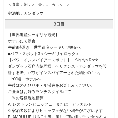
＜食事：朝：○ 昼：○ 夜：○ ＞
宿泊地：カンダラマ
3日目
【世界遺産シーギリヤ観光】
ホテルにて朝食
午前8時過ぎ 世界遺産シーギリヤ観光へ
■バワ・スポット3＜シーギリヤロック＞
【バワ・インスパイアースポット】 Sigiriya Rock
ダンブッラ石窟寺院同様、ヘリタンス・カンダラマを設
計する際、バワがインスパイアーされた場所の１つ。
11:00頃 ホテルへ
午後はのんびりホテル滞在をお楽しみください。
ご昼食はお好みランチスタイルにて
※お客様現地精算
A. レストランビュッフェ または アラカルト
※宿泊者数によりビュッフェがない場合がございます
B. AMBULUE LUNCH:床に座して蓮の皿で手で食べるス