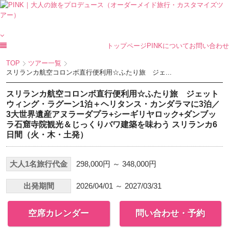
トップページ
PINKについて
お問い合わせ
TOP
ツアー一覧
スリランカ航空コロンボ直行便利用☆ふたり旅 ジェ...
スリランカ航空コロンボ直行便利用☆ふたり旅 ジェット
ウィング・ラグーン1泊＋ヘリタンス・カンダラマに3泊／
3大世界遺産アヌラーダプラ+シーギリヤロック+ダンブッ
ラ石窟寺院観光＆じっくりバワ建築を味わう スリランカ6
日間（火・木・土発）
大人1名旅行代金
298,000円 ～ 348,000円
出発期間
2026/04/01 ～ 2027/03/31
空席カレンダー
問い合わせ・予約