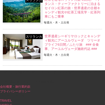
スリランカ
タンス・ティーファクトリーに泊まる
セイロン紅茶の旅・世界遺産の古都キ
ャンディ観光や紅茶工場見学・紅茶列
車にもご乗車
毎週火・木・土出発
世界遺産シーギリヤロックとキャンデ
スリランカ
ィ観光にアーユルヴェーダ ツリーオ
ブライフ6日間／ふたり旅 ### 全食
事、アーユルヴェーダ施術代込 ###
毎週火・木・土出発
PINK｜大人の旅をプロデュース（オーダーメイド旅行・カスタマイズツア
ー）
PINK（会社名：アスパック企業株式会社）
会社概要・旅行業約款
プライバシーポリシー
ブログコンテンツ
TRAVEL