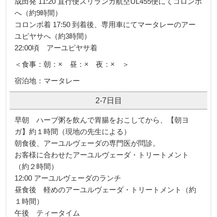
成田発 11:20 直行便スリランカ航空UL455便にてコロンボ
へ（約9時間）
コロンボ着 17:50 到着後、専用車にてマータレーのアー
ユピヤサへ（約3時間）
22:00頃 アーユピヤサ着
＜食事：朝：× 昼：× 夜：× ＞
宿泊地：マータレー
2-7日目
早朝 ハーブ粥を飲んで胃腸をおこしてから、【朝ヨ
ガ】約１時間（現地の先生による）
朝食後、アーユルヴェーダの専門医が問診。
お客様に合わせたアーユルヴェーダ・トリートメント
（約２時間）
12:00 アーユルヴェーダのランチ
昼食後 軽めのアーユルヴェーダ・トリートメント（約
１時間）
午後 ティータイム