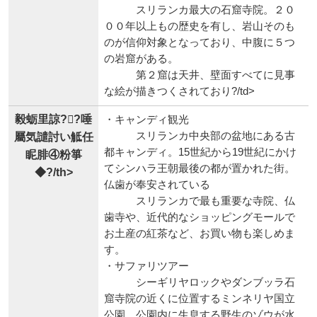
スリランカ最大の石窟寺院。２０
００年以上もの歴史を有し、岩山そのも
のが信仰対象となっており、中腹に５つ
の岩窟がある。
第２窟は天井、壁面すべてに見事
な絵が描きつくされており?/td>
毅蛎里諒??唾
・キャンディ観光
スリランカ中央部の盆地にある古
屬気譴討い觝任
都キャンディ。15世紀から19世紀にかけ
眤腓④粉箏
てシンハラ王朝最後の都が置かれた街。
◆?/th>
仏歯が奉安されている
スリランカで最も重要な寺院、仏
歯寺や、近代的なショッピングモールで
お土産の紅茶など、お買い物も楽しめま
す。
・サファリツアー
シーギリヤロックやダンブッラ石
窟寺院の近くに位置するミンネリヤ国立
公園。公園内に生息する野生のゾウが水