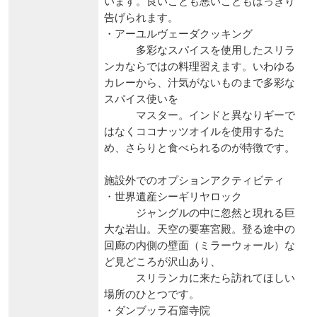
います。良いことも悪いこともはっきり
告げられます。
・アーユルヴェーダクッキング
多彩なスパイスを使用したスリラ
ンカならではの料理習えます。いわゆる
カレーから、汁気がないものまで多彩な
スパイス使いを
マスター。インドと異なりギーで
はなくココナッツオイルを使用するた
め、さらりと食べられるのが特徴です。
施設外でのオプションアクティビティ
・世界遺産シーギリヤロック
ジャングルの中に忽然と現れる巨
大な岩山。天空の要塞宮殿。登る途中の
回廊の内側の壁面（ミラーウォール）な
ど見どころが沢山あり、
スリランカに来たら訪れてほしい
場所のひとつです。
・ダンブッラ石窟寺院