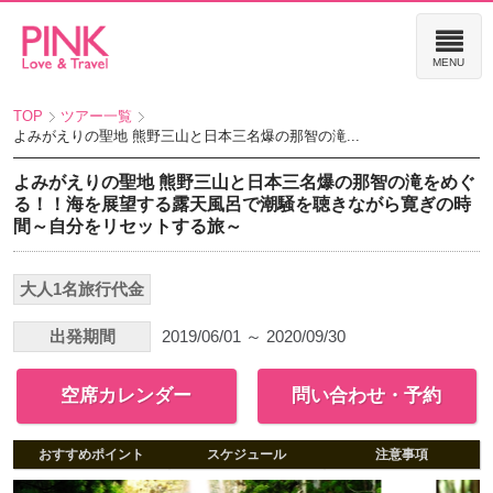
TOP
ツアー一覧
よみがえりの聖地 熊野三山と日本三名爆の那智の滝...
よみがえりの聖地 熊野三山と日本三名爆の那智の滝をめぐ
る！！海を展望する露天風呂で潮騒を聴きながら寛ぎの時
間～自分をリセットする旅～
大人1名旅行代金
出発期間
2019/06/01 ～ 2020/09/30
空席カレンダー
問い合わせ・予約
おすすめポイント
スケジュール
注意事項