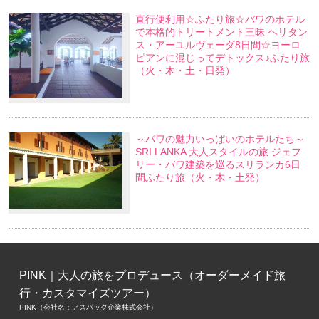
直行便利用☆ふたり旅☆バワのホテル
で本格的トリートメント三昧 ヘリタン
ス・アーユルヴェーダ8日間☆ヨーロ
ピアンに混じってデトックス♪ふたり旅
（火・木・土・日発）
～バワの魅力いっぱいのホテルたち～
SRI LANKA 大人スタイルの旅 ジェフ
リー・バワ建築を巡るスリランカ6日
間ふたり旅（火・木・土発）
PINK｜大人の旅をプロデュース（オーダーメイド旅
行・カスタマイズツアー）
PINK（会社名：アスパック企業株式会社）