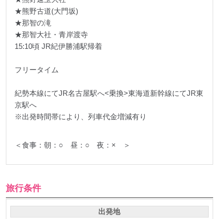
★熊野古道(大門坂)
★那智の滝
★那智大社・青岸渡寺
15:10頃 JR紀伊勝浦駅帰着
フリータイム
紀勢本線にてJR名古屋駅へ<乗換>東海道新幹線にてJR東
京駅へ
※出発時間帯により、列車代金増減有り
＜食事：朝：○ 昼：○ 夜：× ＞
旅行条件
出発地