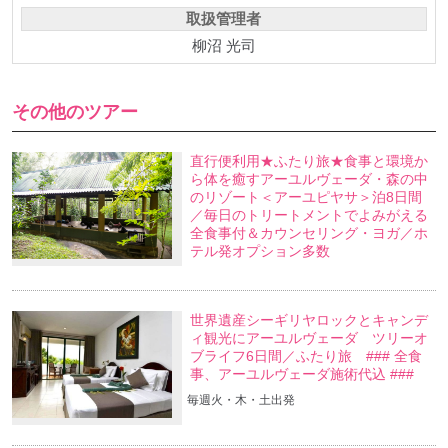
取扱管理者
柳沼 光司
その他のツアー
直行便利用★ふたり旅★食事と環境か
ら体を癒すアーユルヴェーダ・森の中
のリゾート＜アーユピヤサ＞泊8日間
／毎日のトリートメントでよみがえる
全食事付＆カウンセリング・ヨガ／ホ
テル発オプション多数
世界遺産シーギリヤロックとキャンデ
ィ観光にアーユルヴェーダ ツリーオ
ブライフ6日間／ふたり旅 ### 全食
事、アーユルヴェーダ施術代込 ###
毎週火・木・土出発