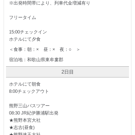
※出発時間帯により、列車代金増減有り
フリータイム
15:00チェックイン
ホテルにて夕食
＜食事：朝：× 昼：× 夜：○ ＞
宿泊地：和歌山県東牟婁郡
2日目
ホテルにて朝食
8:00チェックアウト
熊野三山バスツアー
08:30 JR紀伊勝浦駅出発
★熊野本宮大社
★志古(昼食)
★熊野速玉大社