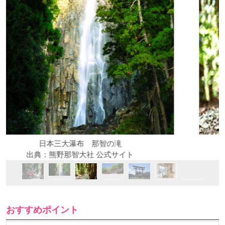
 那智の滝
熊野古道中辺路 牛
社 公式サイト
出典：わかやま観
おすすめポイント