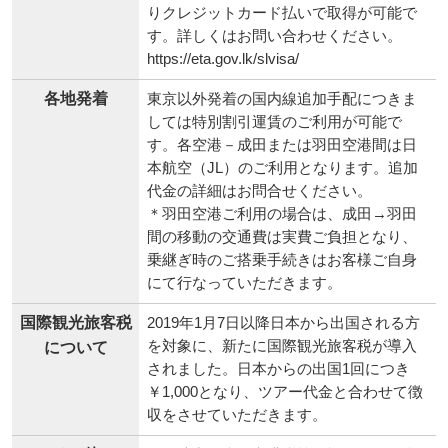
りクレジットカード払いで取得が可能で
す。詳しくはお問い合わせください。
https://eta.gov.lk/slvisa/
各地発着
東京以外発着の国内線追加手配につきま
しては特別割引運賃のご利用が可能で
す。各空港－成田または羽田空港間は日
本航空（JL）のご利用となります。追加
代金の詳細はお問合せください。
＊羽田空港ご利用の場合は、成田→羽田
間の移動の交通費は実費ご負担となり、
乗継ぎ時のご搭乗手続きはお客様ご自身
にて行なっていただきます。
国際観光旅客税
2019年1月7日以降日本から出国される方
を対象に、新たに国際観光旅客税が導入
について
されました。日本からの出国1回につき
￥1,000となり、ツアー代金と合わせて徴
収をさせていただきます。