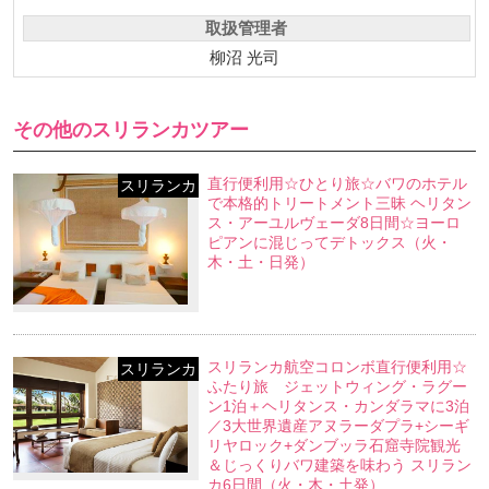
取扱管理者
柳沼 光司
その他のスリランカツアー
直行便利用☆ひとり旅☆バワのホテル
スリランカ
で本格的トリートメント三昧 ヘリタン
ス・アーユルヴェーダ8日間☆ヨーロ
ピアンに混じってデトックス（火・
木・土・日発）
スリランカ航空コロンボ直行便利用☆
スリランカ
ふたり旅 ジェットウィング・ラグー
ン1泊＋ヘリタンス・カンダラマに3泊
／3大世界遺産アヌラーダプラ+シーギ
リヤロック+ダンブッラ石窟寺院観光
＆じっくりバワ建築を味わう スリラン
カ6日間（火・木・土発）