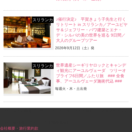
♪催行決定♪ 平賀きょう子先生と行く
スリランカ
リトリート in スリランカ／アーユピヤ
サ＆ジェフリー・バワ建築とエナ・
デ・シルバの美の世界を巡る 9日間／
大人のグループツアー
2026年9月12日（土）発
世界遺産シーギリヤロックとキャンデ
スリランカ
ィ観光にアーユルヴェーダ ツリーオ
ブライフ6日間／ふたり旅 ### 全食
事、アーユルヴェーダ施術代込 ###
毎週火・木・土出発
PINK｜大人の旅をプロデュース（オーダーメイド旅行・カスタマイズツア
ー）
PINK（会社名：アスパック企業株式会社）
会社概要・旅行業約款