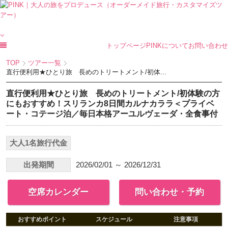
トップページ
PINKについて
お問い合わせ
TOP
ツアー一覧
直行便利用★ひとり旅 長めのトリートメント/初体...
直行便利用★ひとり旅 長めのトリートメント/初体験の方
にもおすすめ！スリランカ8日間カルナカララ＜プライベ
ート・コテージ泊／毎日本格アーユルヴェーダ・全食事付
大人1名旅行代金
出発期間
2026/02/01 ～ 2026/12/31
空席カレンダー
問い合わせ・予約
おすすめポイント
スケジュール
注意事項