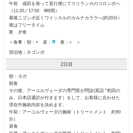
午前 成田を発って直行便にてスリランカのコロンボへ
（11:20／17:50 9時間）
着後ニゴンボ近くワイッカルのカルナカララへ(約20分）
後はフリータイム
夜 夕食
＜食事：朝：× 昼：
夜：○ ＞
宿泊地：ネゴンボ
2日目
朝：ヨガ
朝食
その後、アーユルヴェーダの専門医が問診(英語 *初回の
み、日本語通訳が付きます）をして、お客様に合わせた
滞在中施術内容を決めます。
午前：アーユルヴェーダの施術（トリートメント 約90
分）
昼食