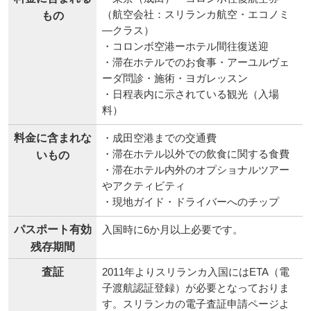
（航空会社：スリランカ航空・エコノミ
もの
―クラス）
・コロンボ空港ーホテル間往復送迎
・滞在ホテルでのお食事・アーユルヴェ
ーダ問診・施術・ヨガレッスン
・日程表内に示されている観光（入場
料）
料金に含まれな
・成田空港までの交通費
・滞在ホテル以外での飲食に関する食費
いもの
・滞在ホテル内外のオプショナルツアー
やアクティビティ
・現地ガイド・ドライバーへのチップ
パスポート有効
入国時に6か月以上必要です。
残存期間
査証
2011年よりスリランカ入国にはETA（電
子渡航認証登録）が必要となっておりま
す。スリランカの電子査証申請ページよ