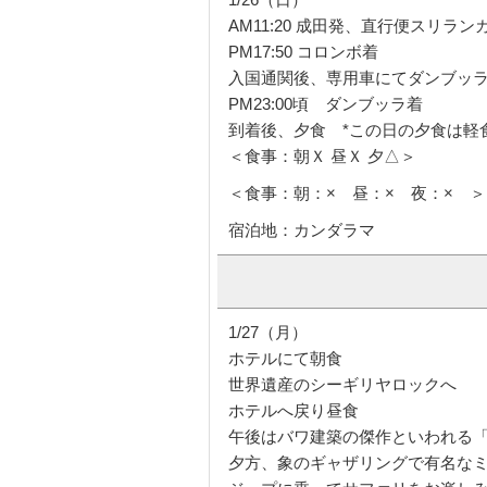
AM11:20 成田発、直行便スリラン
PM17:50 コロンボ着
入国通関後、専用車にてダンブッ
PM23:00頃 ダンブッラ着
到着後、夕食 *この日の夕食は軽
＜食事：朝Ｘ 昼Ｘ 夕△＞
＜食事：朝：× 昼：× 夜：× ＞
宿泊地：カンダラマ
1/27（月）
ホテルにて朝食
世界遺産のシーギリヤロックへ
ホテルへ戻り昼食
午後はバワ建築の傑作といわれる
夕方、象のギャザリングで有名な