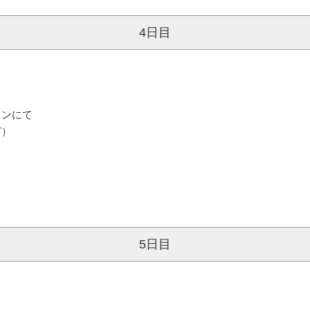
4日目
ランにて
ど）
5日目