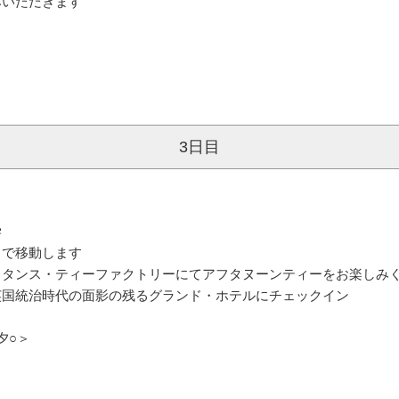
みいただきます
3日目
学
まで移動します
リタンス・ティーファクトリーにてアフタヌーンティーをお楽しみ
英国統治時代の面影の残るグランド・ホテルにチェックイン
夕○＞