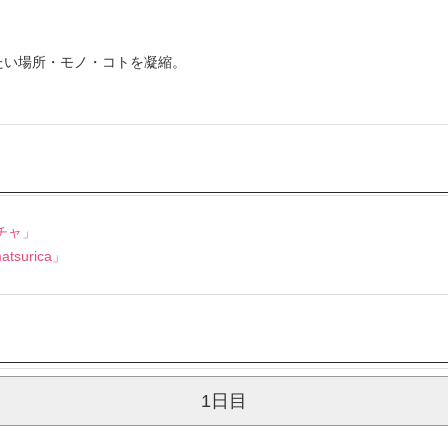
たい場所・モノ・コトを凝縮。
チャ」
urica」
1日目