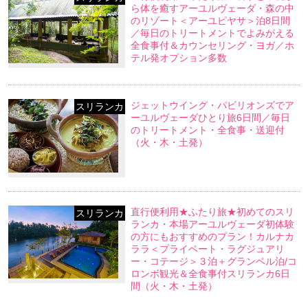
ら体を癒すアーユルヴェーダ・森の中
のリゾート＜アーユピヤサ＞泊8日間
／毎日のトリートメントでよみがえる
全食事付＆カウンセリング・ヨガ／ホ
テル発オプション多数
ジェットウイング・パビリオンズでア
スリランカ
ーユルヴェーダひとり旅6日間／毎日
のトリートメント・全食事・送迎付
（火・木・土発）
直行便利用★ふたり旅★初めてのスリ
スリランカ
ランカ・本場アーユルヴェーダ初体験
の方にもおすすめのプラン！カルナカ
ララ＜プライベート・ラグジュアリ
ー・コテージ＞３泊＋グランベル泊/コ
ロンボ観光＆全食事付スリランカ6日
間（火・木・土発）