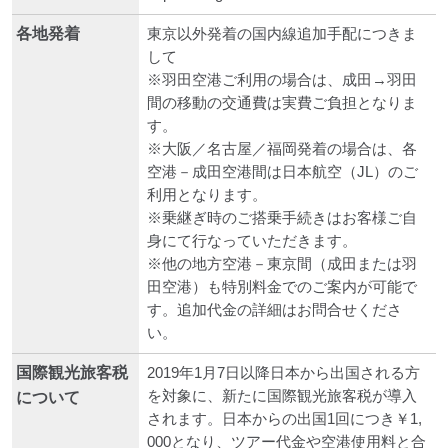
各地発着
東京以外発着の国内線追加手配につきま
して
※羽田空港ご利用の場合は、成田→羽田
間の移動の交通費は実費ご負担となりま
す。
※大阪／名古屋／福岡発着の場合は、各
空港－成田空港間は日本航空（JL）のご
利用となります。
※乗継ぎ時のご搭乗手続きはお客様ご自
身にて行なっていただきます。
※他の地方空港－東京間（成田または羽
田空港）も特別料金でのご案内が可能で
す。追加代金の詳細はお問合せくださ
い。
国際観光旅客税
2019年1月7日以降日本から出国される方
を対象に、新たに国際観光旅客税が導入
について
されます。日本からの出国1回につき￥1,
000となり、ツアー代金や空港使用料と合