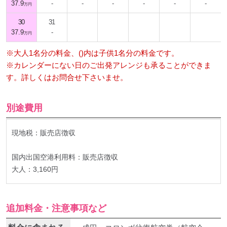
37.9
-
-
-
-
-
-
万円
30
31
37.9
-
万円
※大人1名分の料金、()内は子供1名分の料金です。
※カレンダーにない日のご出発アレンジも承ることができま
す。詳しくはお問合せ下さいませ。
別途費用
現地税：販売店徴収
国内出国空港利用料：販売店徴収
大人：3,160円
追加料金・注意事項など