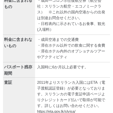
料金に含まれる
・成田―コロンボ往復航空券（航空会
社：スリランカ航空・エコノミ―クラ
もの
ス） ※これ以外の国内空港からの出発
は別途お問合せください。
・日程表内に示されているお食事、観光
(入場料）
料金に含まれな
・成田空港までの交通費
・滞在ホテル以外での飲食に関する食費
いもの
・滞在ホテル内外のオプショナルツアー
やアクティビティ
パスポート残存
入国時に6か月以上必要です。
期間
査証
2011年よりスリランカ入国にはETA（電
子渡航認証登録）が必要となっておりま
す。スリランカの電子査証申請ページよ
りクレジットカード払いで取得が可能で
す。詳しくはお問い合わせください。
https://eta.gov.lk/slvisa/