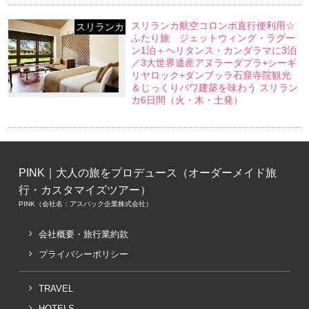
スリランカ航空コロンボ直行便利用☆
スリランカ
ふたり旅 ジェットウィング・ラグー
ン1泊＋ヘリタンス・カンダラマに3泊
／3大世界遺産アヌラーダプラ+シーギ
リヤロック+ダンブッラ石窟寺院観光
＆じっくりバワ建築を味わう スリラン
カ6日間（火・木・土発）
PINK｜大人の旅をプロデュース（オーダーメイド旅
行・カスタマイズツアー）
PINK（会社名：アスパック企業株式会社）
会社概要・旅行業約款
プライバシーポリシー
TRAVEL
HOTELS