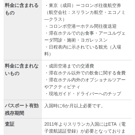
料金に含まれる
・東京（成田）ーコロンボ往復航空券
（航空会社：スリランカ航空・エコノミ
もの
―クラス）
・コロンボ空港ーホテル間往復送迎
・滞在ホテルでのお食事・アーユルヴェ
ーダ問診・施術・ヨガレッスン
・日程表内に示されている観光（入場
料）
料金に含まれな
・成田空港までの交通費
・滞在ホテル以外での飲食に関する食費
いもの
・滞在ホテル内外のオプショナルツアー
やアクティビティ
・現地ガイド・ドライバーへのチップ
パスポート有効
入国時に6か月以上必要です。
残存期間
査証
2011年よりスリランカ入国にはETA（電
子渡航認証登録）が必要となっておりま