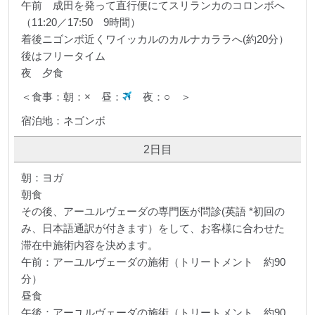
午前 成田を発って直行便にてスリランカのコロンボへ
（11:20／17:50 9時間）
着後ニゴンボ近くワイッカルのカルナカララへ(約20分）
後はフリータイム
夜 夕食
＜食事：朝：× 昼：
夜：○ ＞
宿泊地：ネゴンボ
2日目
朝：ヨガ
朝食
その後、アーユルヴェーダの専門医が問診(英語 *初回の
み、日本語通訳が付きます）をして、お客様に合わせた
滞在中施術内容を決めます。
午前：アーユルヴェーダの施術（トリートメント 約90
分）
昼食
午後：アーユルヴェーダの施術（トリートメント 約90