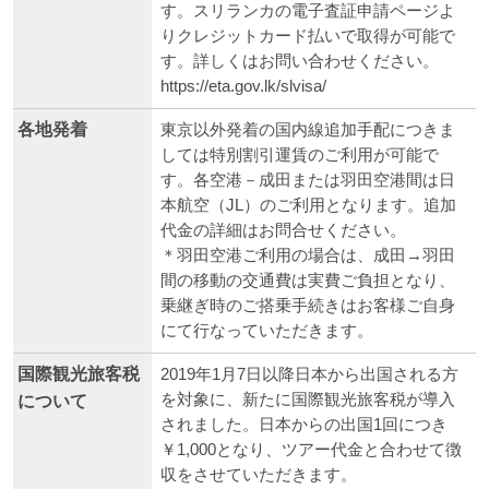
す。スリランカの電子査証申請ページよ
りクレジットカード払いで取得が可能で
す。詳しくはお問い合わせください。
https://eta.gov.lk/slvisa/
各地発着
東京以外発着の国内線追加手配につきま
しては特別割引運賃のご利用が可能で
す。各空港－成田または羽田空港間は日
本航空（JL）のご利用となります。追加
代金の詳細はお問合せください。
＊羽田空港ご利用の場合は、成田→羽田
間の移動の交通費は実費ご負担となり、
乗継ぎ時のご搭乗手続きはお客様ご自身
にて行なっていただきます。
国際観光旅客税
2019年1月7日以降日本から出国される方
を対象に、新たに国際観光旅客税が導入
について
されました。日本からの出国1回につき
￥1,000となり、ツアー代金と合わせて徴
収をさせていただきます。