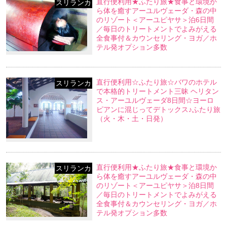
直行便利用★ふたり旅★食事と環境か
スリランカ
ら体を癒すアーユルヴェーダ・森の中
のリゾート＜アーユピヤサ＞泊6日間
／毎日のトリートメントでよみがえる
全食事付＆カウンセリング・ヨガ／ホ
テル発オプション多数
直行便利用☆ふたり旅☆バワのホテル
スリランカ
で本格的トリートメント三昧 ヘリタン
ス・アーユルヴェーダ8日間☆ヨーロ
ピアンに混じってデトックス♪ふたり旅
（火・木・土・日発）
直行便利用★ふたり旅★食事と環境か
スリランカ
ら体を癒すアーユルヴェーダ・森の中
のリゾート＜アーユピヤサ＞泊8日間
／毎日のトリートメントでよみがえる
全食事付＆カウンセリング・ヨガ／ホ
テル発オプション多数