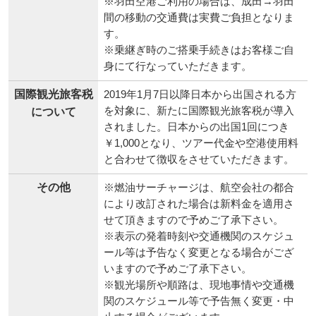
※羽田空港ご利用の場合は、成田→羽田
間の移動の交通費は実費ご負担となりま
す。
※乗継ぎ時のご搭乗手続きはお客様ご自
身にて行なっていただきます。
国際観光旅客税
2019年1月7日以降日本から出国される方
を対象に、新たに国際観光旅客税が導入
について
されました。日本からの出国1回につき
￥1,000となり、ツアー代金や空港使用料
と合わせて徴収をさせていただきます。
その他
※燃油サーチャージは、航空会社の都合
により改訂された場合は新料金を適用さ
せて頂きますので予めご了承下さい。
※表示の発着時刻や交通機関のスケジュ
ール等は予告なく変更となる場合がござ
いますので予めご了承下さい。
※観光場所や順路は、現地事情や交通機
関のスケジュール等で予告無く変更・中