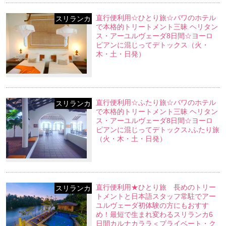
直行便利用☆ひとり旅☆バワのホテル
スリランカ
で本格的トリートメント三昧 ヘリタン
ス・アーユルヴェーダ8日間☆ヨーロ
ピアンに混じってデトックス（火・
木・土・日発）
直行便利用☆ふたり旅☆バワのホテル
スリランカ
で本格的トリートメント三昧 ヘリタン
ス・アーユルヴェーダ8日間☆ヨーロ
ピアンに混じってデトックス♪ふたり旅
（火・木・土・日発）
直行便利用★ひとり旅 長めのトリー
スリランカ
トメントと日本語スタッフ常駐でアー
ユルヴェーダ初体験の方にもおすす
め！最短で生まれ変わるスリランカ6
日間カルナカララ＜プライベート・ク