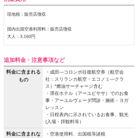
現地税：販売店徴収
国内出国空港利用料：販売店徴収
大人：3,160円
追加料金・注意事項など
料金に含まれる
・成田―コロンボ往復航空券（航空会
社：スリランカ航空・エコノミ―クラ
もの
ス）*燃油サーチャージ含む
・滞在ホテル（アーユピヤサ）でのお食
事・アーユルヴェーダ問診・施術・ヨガ
レッスン
・日程表内に示されているお食事、観光
(入場・拝観料等）
料金に含まれな
・空港使用料、出国税等諸税