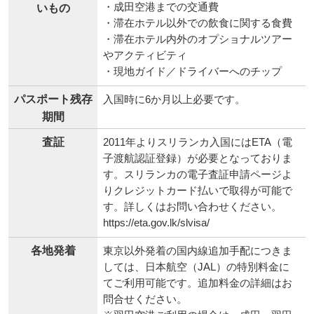
・成田空港までの交通費
いもの
・滞在ホテル以外での飲食に関する食費
・滞在ホテル内外のオプショナルツアー
やアクティビティ
・現地ガイド／ドライバーへのチップ
パスポート残存
入国時に6か月以上必要です。
期間
査証
2011年よりスリランカ入国にはETA（電
子渡航認証登録）が必要となっておりま
す。スリランカの電子査証申請ページよ
りクレジットカード払いで取得が可能で
す。詳しくはお問い合わせください。
https://eta.gov.lk/slvisa/
各地発着
東京以外発着の国内線追加手配につきま
しては、日本航空（JAL）の特別料金に
てご利用可能です。追加料金の詳細はお
問合せください。