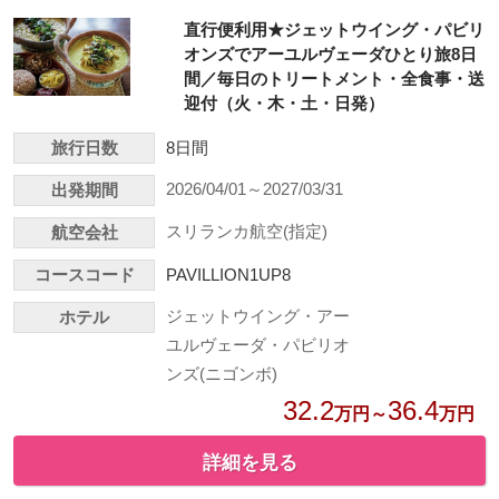
直行便利用★ジェットウイング・パビリ
オンズでアーユルヴェーダひとり旅8日
間／毎日のトリートメント・全食事・送
迎付（火・木・土・日発）
旅行日数
8日間
2026/04/01～2027/03/31
出発期間
スリランカ航空(指定)
航空会社
コースコード
PAVILLION1UP8
ジェットウイング・アー
ホテル
ユルヴェーダ・パビリオ
ンズ(ニゴンボ)
32.2
36.4
万円～
万円
詳細を見る