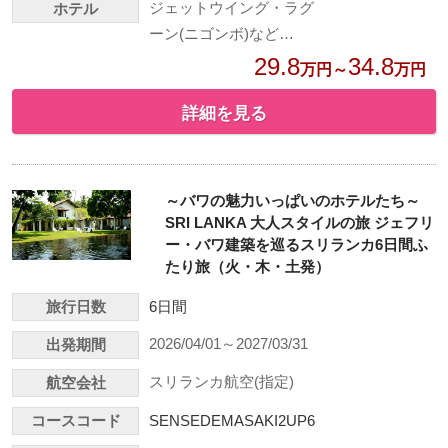
ジェットウイング・ラグ
ホテル
ーン(ニゴンボ)など…
29.8
34.8
万円～
万円
詳細を見る
～バワの魅力いっぱいのホテルたち～
SRI LANKA 大人スタイルの旅 ジェフリ
ー・バワ建築を巡るスリランカ6日間ふ
たり旅（火・木・土発）
旅行日数
6日間
2026/04/01～2027/03/31
出発期間
スリランカ航空(指定)
航空会社
コースコード
SENSEDEMASAKI2UP6