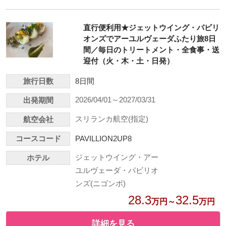
直行便利用★ジェットウイング・パビリ
オンズでアーユルヴェーダふたり旅8日
間／毎日のトリートメント・全食事・送
迎付（火・木・土・日発）
旅行日数
8日間
2026/04/01～2027/03/31
出発期間
スリランカ航空(指定)
航空会社
コースコード
PAVILLION2UP8
ジェットウイング・アー
ホテル
ユルヴェーダ・パビリオ
ンズ(ニゴンボ)
28.3
32.5
万円～
万円
詳細を見る