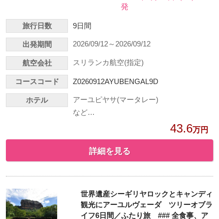
発
旅行日数
9日間
2026/09/12～2026/09/12
出発期間
スリランカ航空(指定)
航空会社
コースコード
Z0260912AYUBENGAL9D
アーユピヤサ(マータレー)
ホテル
など…
43.6
万円
詳細を見る
世界遺産シーギリヤロックとキャンディ
観光にアーユルヴェーダ ツリーオブラ
イフ6日間／ふたり旅 ### 全食事、ア