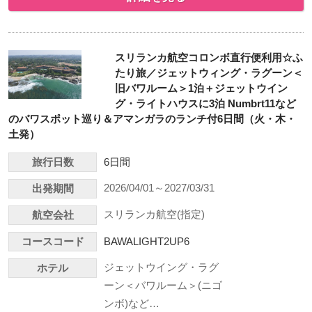
スリランカ航空コロンボ直行便利用☆ふ
たり旅／ジェットウィング・ラグーン＜
旧バワルーム＞1泊＋ジェットウイン
グ・ライトハウスに3泊 Numbrt11など
のバワスポット巡り＆アマンガラのランチ付6日間（火・木・
土発）
旅行日数
6日間
2026/04/01～2027/03/31
出発期間
スリランカ航空(指定)
航空会社
コースコード
BAWALIGHT2UP6
ジェットウイング・ラグ
ホテル
ーン＜バワルーム＞(ニゴ
ンボ)など…