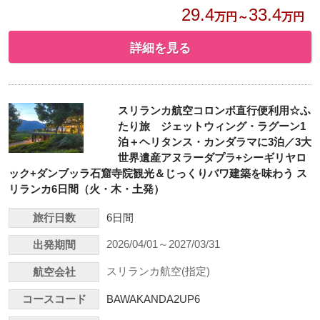
29.4
33.4
万円～
万円
詳細を見る
スリランカ航空コロンボ直行便利用☆ふ
たり旅 ジェットウィング・ラグーン1
泊＋ヘリタンス・カンダラマに3泊／3大
世界遺産アヌラーダプラ+シーギリヤロ
ック+ダンブッラ石窟寺院観光＆じっくりバワ建築を味わう ス
リランカ6日間（火・木・土発）
旅行日数
6日間
2026/04/01～2027/03/31
出発期間
スリランカ航空(指定)
航空会社
コースコード
BAWAKANDA2UP6