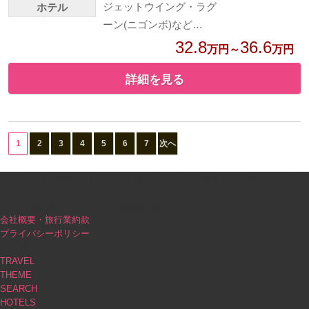
ジェットウイング・ラグ
ホテル
ーン(ニゴンボ)など…
32.8
36.6
万円～
万円
詳細を見る
1
2
3
4
5
6
7
次へ
PINK｜大人の旅をプロデュース（オーダーメイド旅行・カスタマイズツア
ー）
PINK（会社名：アスパック企業株式会社）
会社概要・旅行業約款
プライバシーポリシー
ブログコンテンツ
TRAVEL
THEME
SEARCH
HOTELS