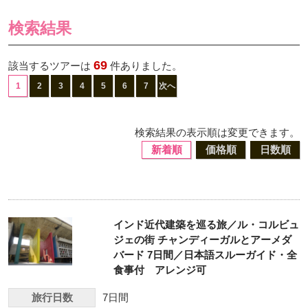
検索結果
69
該当するツアーは
件ありました。
1
2
3
4
5
6
7
次へ
検索結果の表示順は変更できます。
新着順
価格順
日数順
インド近代建築を巡る旅／ル・コルビュ
ジェの街 チャンディーガルとアーメダ
バード 7日間／日本語スルーガイド・全
食事付 アレンジ可
旅行日数
7日間