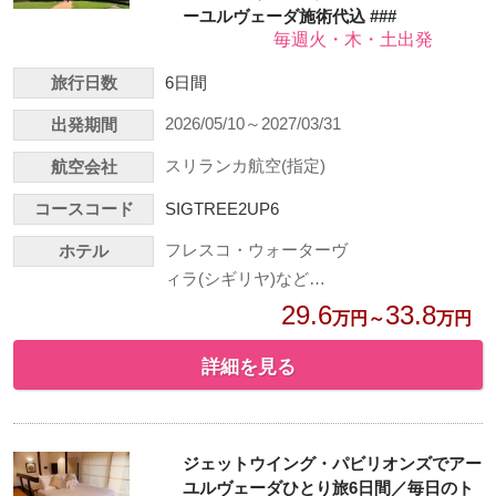
ーユルヴェーダ施術代込 ###
毎週火・木・土出発
旅行日数
6日間
2026/05/10～2027/03/31
出発期間
スリランカ航空(指定)
航空会社
コースコード
SIGTREE2UP6
フレスコ・ウォーターヴ
ホテル
ィラ(シギリヤ)など…
29.6
33.8
万円～
万円
詳細を見る
ジェットウイング・パビリオンズでアー
ユルヴェーダひとり旅6日間／毎日のト