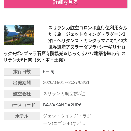
詳細を見る
スリランカ航空コロンボ直行便利用☆ふ
たり旅 ジェットウィング・ラグーン1
泊＋ヘリタンス・カンダラマに3泊／3大
世界遺産アヌラーダプラ+シーギリヤロ
ック+ダンブッラ石窟寺院観光＆じっくりバワ建築を味わう ス
リランカ6日間（火・木・土発）
旅行日数
6日間
2026/04/01～2027/03/31
出発期間
スリランカ航空(指定)
航空会社
コースコード
BAWAKANDA2UP6
ジェットウイング・ラグ
ホテル
ーン(ニゴンボ)など…