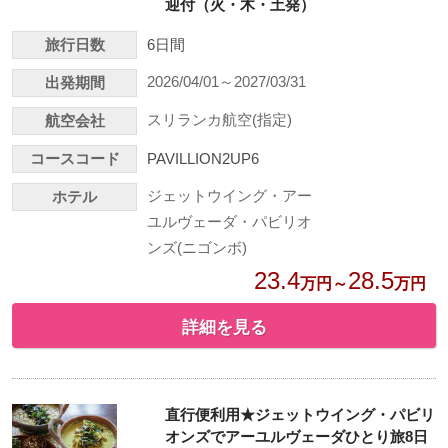
迎付（火・木・土発）
旅行日数
6日間
2026/04/01～2027/03/31
出発期間
スリランカ航空(指定)
航空会社
コースコード
PAVILLION2UP6
ジェットウイング・アー
ホテル
ユルヴェーダ・パビリオ
ンズ(ニゴンボ)
23.4
28.5
万円～
万円
詳細を見る
直行便利用★ジェットウイング・パビリ
オンズでアーユルヴェーダひとり旅8日