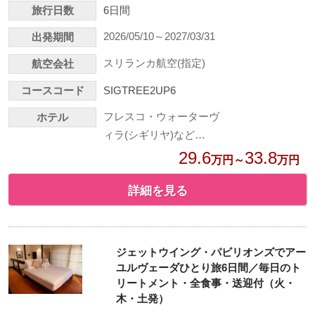
旅行日数
6日間
2026/05/10～2027/03/31
出発期間
スリランカ航空(指定)
航空会社
コースコード
SIGTREE2UP6
フレスコ・ウォーターヴ
ホテル
ィラ(シギリヤ)など…
29.6
33.8
万円～
万円
詳細を見る
ジェットウイング・パビリオンズでアー
ユルヴェーダひとり旅6日間／毎日のト
リートメント・全食事・送迎付（火・
木・土発）