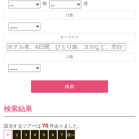
年
月
日数
キーワード
人数
検索
検索結果
70
該当するツアーは
件ありました。
1
2
3
4
5
6
7
次へ