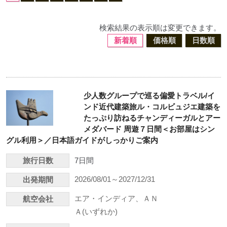
検索結果の表示順は変更できます。
新着順
価格順
日数順
少人数グループで巡る偏愛トラベル/イ
ンド近代建築旅ル・コルビュジエ建築を
たっぷり訪ねるチャンディーガルとアー
メダバード 周遊７日間＜お部屋はシン
グル利用＞／日本語ガイドがしっかりご案内
旅行日数
7日間
2026/08/01～2027/12/31
出発期間
エア・インディア、ＡＮ
航空会社
Ａ(いずれか)