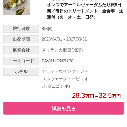
オンズでアーユルヴェーダふたり旅8日
間／毎日のトリートメント・全食事・送
迎付（火・木・土・日発）
旅行日数
8日間
2026/04/01～2027/03/31
出発期間
スリランカ航空(指定)
航空会社
コースコード
PAVILLION2UP8
ジェットウイング・アー
ホテル
ユルヴェーダ・パビリオ
ンズ(ニゴンボ)
28.3
32.5
万円～
万円
詳細を見る