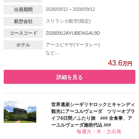
2026/09/12～2026/09/12
出発期間
スリランカ航空(指定)
航空会社
コースコード
Z0260912AYUBENGAL9D
アーユピヤサ(マータレー)
ホテル
など…
43.6
万円
詳細を見る
世界遺産シーギリヤロックとキャンディ
観光にアーユルヴェーダ ツリーオブラ
イフ6日間／ふたり旅 ### 全食事、ア
ーユルヴェーダ施術代込 ###
毎週火・木・土出発