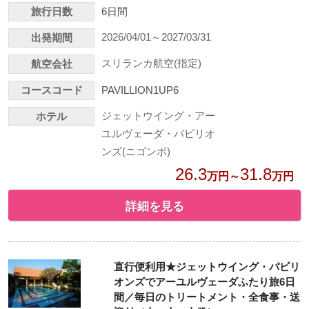
旅行日数
6日間
2026/04/01～2027/03/31
出発期間
スリランカ航空(指定)
航空会社
コースコード
PAVILLION1UP6
ジェットウイング・アー
ホテル
ユルヴェーダ・パビリオ
ンズ(ニゴンボ)
26.3
31.8
万円～
万円
詳細を見る
直行便利用★ジェットウイング・パビリ
オンズでアーユルヴェーダふたり旅6日
間／毎日のトリートメント・全食事・送