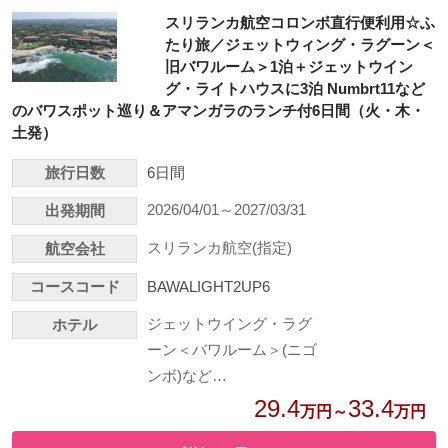
スリランカ航空コロンボ直行便利用☆ふ
たり旅／ジェットウィング・ラグーン＜
旧バワルーム＞1泊＋ジェットウイン
グ・ライトハウスに3泊 Numbrt11など
のバワスポット巡り＆アマンガラのランチ付6日間（火・木・
土発）
旅行日数
6日間
2026/04/01～2027/03/31
出発期間
スリランカ航空(指定)
航空会社
コースコード
BAWALIGHT2UP6
ジェットウイング・ラグ
ホテル
ーン＜バワルーム＞(ニゴ
ンボ)など…
29.4
33.4
万円～
万円