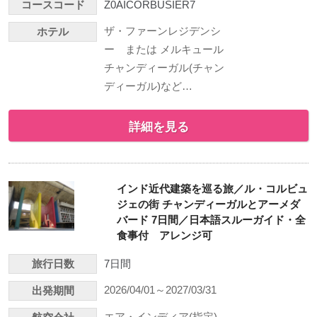
コースコード
Z0AICORBUSIER7
ザ・ファーンレジデンシ
ホテル
ー または メルキュール
チャンディーガル(チャン
ディーガル)など…
詳細を見る
インド近代建築を巡る旅／ル・コルビュ
ジェの街 チャンディーガルとアーメダ
バード 7日間／日本語スルーガイド・全
食事付 アレンジ可
旅行日数
7日間
2026/04/01～2027/03/31
出発期間
エア・インディア(指定)