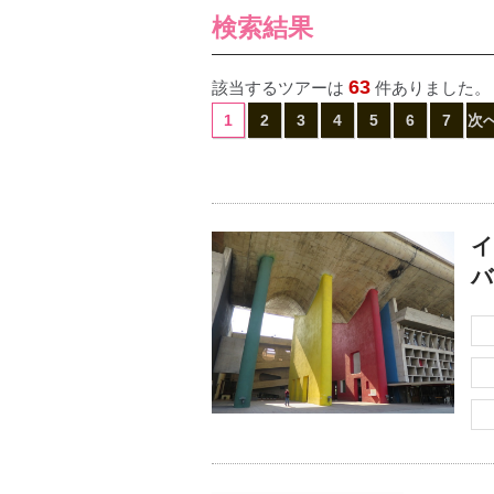
検索結果
63
該当するツアーは
件ありました。
1
2
3
4
5
6
7
次
イ
バ