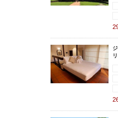
2
ジ
リ
2