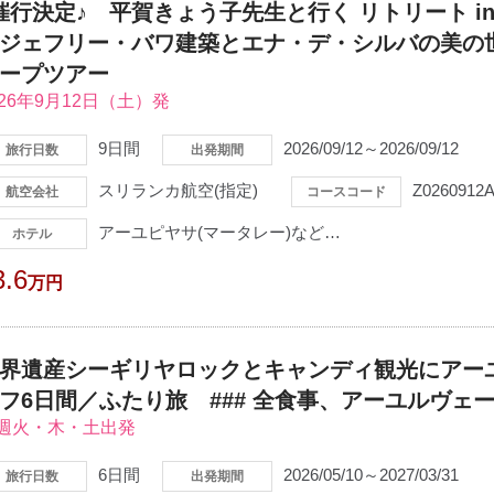
催行決定♪ 平賀きょう子先生と行く リトリート i
ジェフリー・バワ建築とエナ・デ・シルバの美の世
ープツアー
026年9月12日（土）発
9日間
2026/09/12～2026/09/12
旅行日数
出発期間
スリランカ航空(指定)
Z0260912
航空会社
コースコード
アーユピヤサ(マータレー)など…
ホテル
3.6
万円
界遺産シーギリヤロックとキャンディ観光にアー
フ6日間／ふたり旅 ### 全食事、アーユルヴェー
週火・木・土出発
6日間
2026/05/10～2027/03/31
旅行日数
出発期間