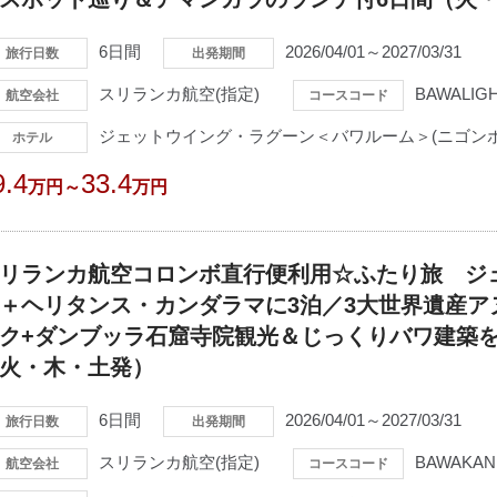
6日間
2026/04/01～2027/03/31
旅行日数
出発期間
スリランカ航空(指定)
BAWALIG
航空会社
コースコード
ジェットウイング・ラグーン＜バワルーム＞(ニゴンボ
ホテル
9.4
33.4
万円～
万円
リランカ航空コロンボ直行便利用☆ふたり旅 ジ
＋ヘリタンス・カンダラマに3泊／3大世界遺産ア
ク+ダンブッラ石窟寺院観光＆じっくりバワ建築を
火・木・土発）
6日間
2026/04/01～2027/03/31
旅行日数
出発期間
スリランカ航空(指定)
BAWAKAN
航空会社
コースコード