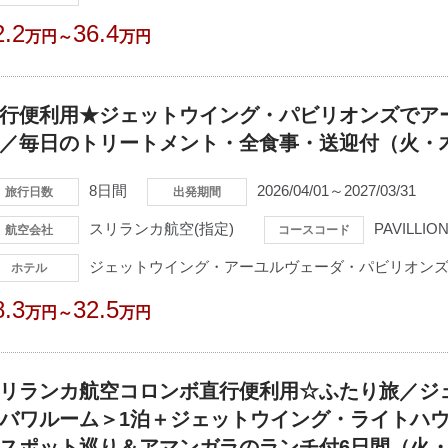
2.2
36.4
万円～
万円
行便利用★ジェットウイング・パビリオンズでア
／毎日のトリートメント・全食事・送迎付（火・
8日間
2026/04/01～2027/03/31
旅行日数
出発期間
スリランカ航空(指定)
PAVILLIO
航空会社
コースコード
ジェットウイング・アーユルヴェーダ・パビリオンズ(
ホテル
8.3
32.5
万円～
万円
リランカ航空コロンボ直行便利用☆ふたり旅／ジ
バワルーム＞1泊＋ジェットウイング・ライトハウスに
スポット巡り＆アマンガラのランチ付6日間（火