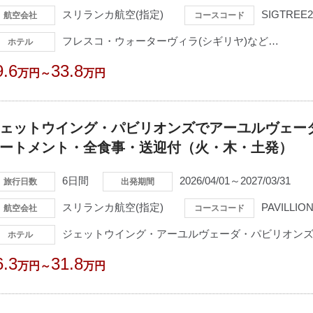
スリランカ航空(指定)
SIGTREE
航空会社
コースコード
フレスコ・ウォーターヴィラ(シギリヤ)など…
ホテル
9.6
33.8
万円～
万円
ェットウイング・パビリオンズでアーユルヴェー
ートメント・全食事・送迎付（火・木・土発）
6日間
2026/04/01～2027/03/31
旅行日数
出発期間
スリランカ航空(指定)
PAVILLIO
航空会社
コースコード
ジェットウイング・アーユルヴェーダ・パビリオンズ(
ホテル
6.3
31.8
万円～
万円