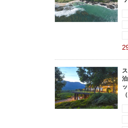
2
ス
泊
ッ
（