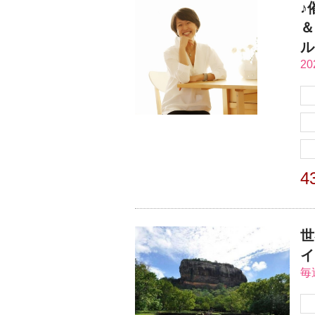
♪
＆
ル
2
4
世
イ
毎