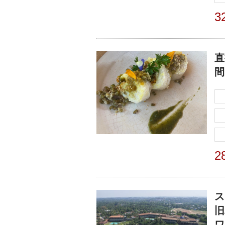
3
直
間
2
ス
旧
ワ