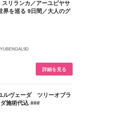
n スリランカ／アーユピヤサ
界を巡る 9日間／大人のグ
AYUBENGAL9D
詳細を見る
ユルヴェーダ ツリーオブラ
ダ施術代込 ###