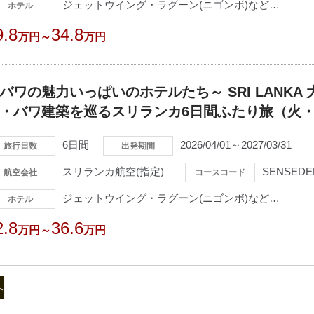
ジェットウイング・ラグーン(ニゴンボ)など…
ホテル
9.8
34.8
万円～
万円
バワの魅力いっぱいのホテルたち～ SRI LANKA
・バワ建築を巡るスリランカ6日間ふたり旅（火
6日間
2026/04/01～2027/03/31
旅行日数
出発期間
スリランカ航空(指定)
SENSEDE
航空会社
コースコード
ジェットウイング・ラグーン(ニゴンボ)など…
ホテル
2.8
36.6
万円～
万円
へ