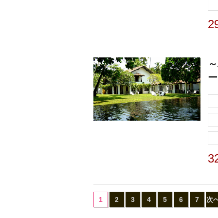
2
～
ー
3
1
2
3
4
5
6
7
次