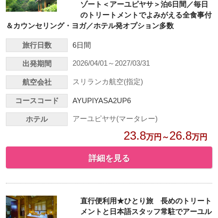
ゾート＜アーユピヤサ＞泊6日間／毎日
のトリートメントでよみがえる全食事付
＆カウンセリング・ヨガ／ホテル発オプション多数
旅行日数
6日間
2026/04/01～2027/03/31
出発期間
スリランカ航空(指定)
航空会社
コースコード
AYUPIYASA2UP6
アーユピヤサ(マータレー)
ホテル
23.8
26.8
万円～
万円
詳細を見る
直行便利用★ひとり旅 長めのトリート
メントと日本語スタッフ常駐でアーユル