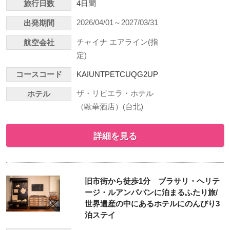
旅行日数
4日間
2026/04/01～2027/03/31
出発期間
チャイナ エアライン(指
航空会社
定)
コースコード
KAIUNTPETCUQG2UP
ザ・リビエラ・ホテル
ホテル
（歐華酒店）(台北)
詳細を見る
旧市街から徒歩1分 ブラサリ・ヘリテ
ージ・ルアンパバンに泊まるふたり旅/
世界遺産の中にあるホテルにのんびり3
泊ステイ