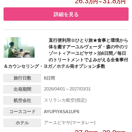
26.3
31.8
万円～
万円
詳細を見る
直行便利用☆ひとり旅★食事と環境から
体を癒すアーユルヴェーダ・森の中のリ
ゾート＜アーユピヤサ＞泊6日間／毎日
のトリートメントでよみがえる全食事付
＆カウンセリング・ヨガ／ホテル発オプション多数
旅行日数
6日間
2026/04/01～2027/03/31
出発期間
スリランカ航空(指定)
航空会社
コースコード
AYUPIYASA1UP6
アーユピヤサ(マータレー)
ホテル