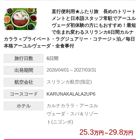
直行便利用★ふたり旅 長めのトリート
メントと日本語スタッフ常駐でアーユル
ヴェーダ初体験の方にもおすすめ！最短
で生まれ変わるスリランカ6日間カルナ
カララ＜プライベート・ラグジュアリー・コテージ＞泊／毎日
本格アーユルヴェーダ・全食事付
旅行日数
6日間
2026/04/01～2027/03/31
出発期間
スリランカ航空(指定)
航空会社
コースコード
KARUNAKALALA2UP6
カルナカララ・アーユル
ホテル
ヴェーダ・スパ＆リゾー
ト(ニゴンボ)
25.3
29.8
万円～
万円