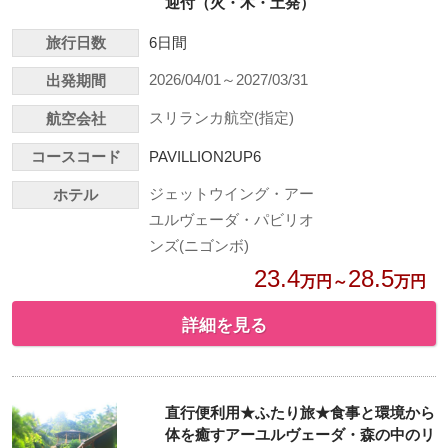
迎付（火・木・土発）
旅行日数
6日間
2026/04/01～2027/03/31
出発期間
スリランカ航空(指定)
航空会社
コースコード
PAVILLION2UP6
ジェットウイング・アー
ホテル
ユルヴェーダ・パビリオ
ンズ(ニゴンボ)
23.4
28.5
万円～
万円
詳細を見る
直行便利用★ふたり旅★食事と環境から
体を癒すアーユルヴェーダ・森の中のリ