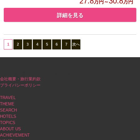
27.8
30.8
万円～
万円
詳細を見る
1
2
3
4
5
6
7
次へ
PINK｜大人の旅をプロデュース（オーダーメイド旅行・カスタマイズツア
ー）
PINK（会社名：アスパック企業株式会社）
会社概要・旅行業約款
プライバシーポリシー
ブログコンテンツ
TRAVEL
THEME
SEARCH
HOTELS
TOPICS
ABOUT US
ACHIEVEMENT