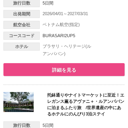
旅行日数
5日間
2026/04/01～2027/03/31
出発期間
ベトナム航空(指定)
航空会社
コースコード
BURASARI2UP5
ブラサリ・ヘリテージ(ル
ホテル
アンパバン)
詳細を見る
托鉢通りやナイトマーケットに至近！エ
レガンス薫るアヴァニ＋・ルアンパバン
に泊まるふたり旅 /世界遺産の中にあ
るホテルにのんびり3泊ステイ
旅行日数
5日間