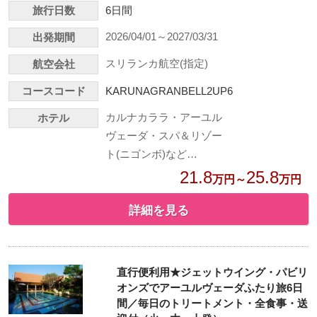
旅行日数
6日間
2026/04/01～2027/03/31
出発期間
スリランカ航空(指定)
航空会社
コースコード
KARUNAGRANBELL2UP6
カルナカララ・アーユル
ホテル
ヴェーダ・スパ＆リゾー
ト(ニゴンボ)など…
21.8
25.8
万円～
万円
詳細を見る
直行便利用★ジェットウイング・パビリ
オンズでアーユルヴェーダふたり旅6日
間／毎日のトリートメント・全食事・送