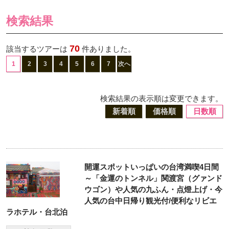
検索結果
70
該当するツアーは
件ありました。
1
2
3
4
5
6
7
次へ
検索結果の表示順は変更できます。
新着順
価格順
日数順
開運スポットいっぱいの台湾満喫4日間
～「金運のトンネル」関渡宮（グァンド
ウゴン）や人気の九ふん・点燈上げ・今
人気の台中日帰り観光付/便利なリビエ
ラホテル・台北泊