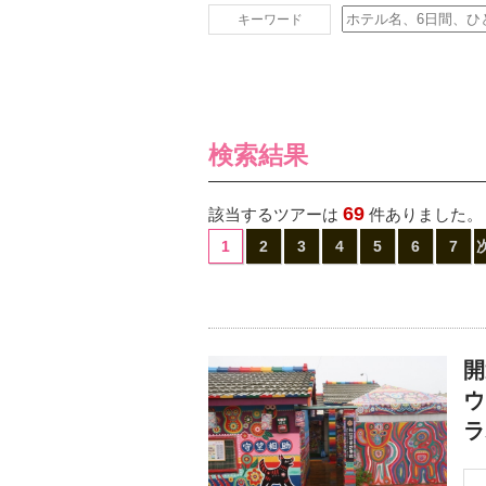
キーワード
検索結果
69
該当するツアーは
件ありました。
1
2
3
4
5
6
7
開
ウ
ラ