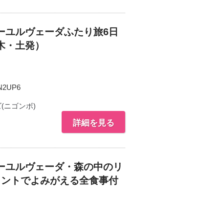
ーユルヴェーダふたり旅6日
木・土発）
N2UP6
(ニゴンボ)
詳細を見る
ーユルヴェーダ・森の中のリ
メントでよみがえる全食事付