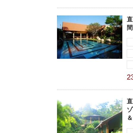
直
間
2
直
ゾ
＆