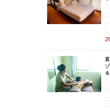
2
直
ゾ
＆