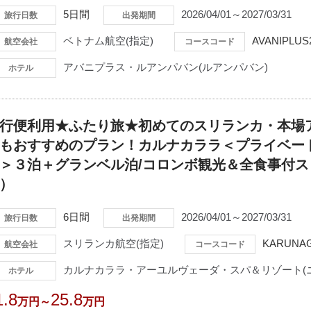
5日間
2026/04/01～2027/03/31
旅行日数
出発期間
ベトナム航空(指定)
AVANIPLUS
航空会社
コースコード
アバニプラス・ルアンパバン(ルアンパバン)
ホテル
行便利用★ふたり旅★初めてのスリランカ・本場
もおすすめのプラン！カルナカララ＜プライベー
＞３泊＋グランベル泊/コロンボ観光＆全食事付ス
）
6日間
2026/04/01～2027/03/31
旅行日数
出発期間
スリランカ航空(指定)
KARUNAG
航空会社
コースコード
カルナカララ・アーユルヴェーダ・スパ＆リゾート(
ホテル
1.8
25.8
万円～
万円