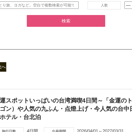
人数
検索
次へ
運スポットいっぱいの台湾満喫4日間～「金運の
ゴン）や人気の九ふん・点燈上げ・今人気の台中
ホテル・台北泊
4日間
2026/04/01～2027/03/31
旅行日数
出発期間