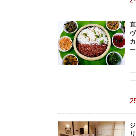
直
ヴ
カ
ー
2
ジ
リ