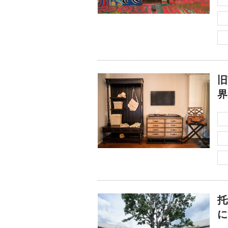
旧
界
托
に