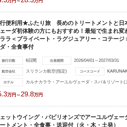
万円～
万円
行便利用★ふたり旅 長めのトリートメントと日
ェーダ初体験の方にもおすすめ！最短で生まれ変
ララ＜プライベート・ラグジュアリー・コテージ
ダ・全食事付
6日間
2026/04/01～2027/03/31
旅行日数
出発期間
スリランカ航空(指定)
KARUNAK
航空会社
コースコード
カルナカララ・アーユルヴェーダ・スパ＆リゾート(
ホテル
5.3
29.8
万円～
万円
ェットウイング・パビリオンズでアーユルヴェー
ートメント・全食事・送迎付（火・木・土発）