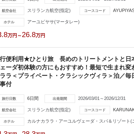
スリランカ航空(指定)
AYUPIYA
航空会社
コースコード
アーユピヤサ(マータレー)
ホテル
3.8
26.8
万円～
万円
行便利用★ひとり旅 長めのトリートメントと日
ェーダ初体験の方にもおすすめ！最短で生まれ変
ララ＜プライベート・クラシックヴィラ＞泊／毎
事付
6日間
2026/03/01～2026/12/31
旅行日数
出発期間
スリランカ航空(指定)
KARUNAK
航空会社
コースコード
カルナカララ・アーユルヴェーダ・スパ＆リゾート(
ホテル
4.3
28.3