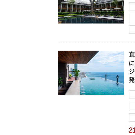
直
に
ジ
発
2