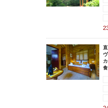
2
直
ヴ
カ
食
2