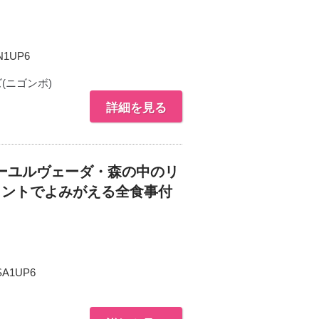
N1UP6
(ニゴンボ)
詳細を見る
ーユルヴェーダ・森の中のリ
メントでよみがえる全食事付
SA1UP6