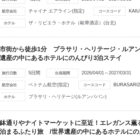
チャイナ エアライン(指定)
KAI
航空会社
コースコード
ザ・リビエラ・ホテル（歐華酒店）(台北)
ホテル
市街から徒歩1分 ブラサリ・ヘリテージ・ルアン
遺産の中にあるホテルにのんびり3泊ステイ
5日間
2026/04/01～2027/03/31
旅行日数
出発期間
ベトナム航空(指定)
BURASARI
航空会社
コースコード
ブラサリ・ヘリテージ(ルアンパバン)
ホテル
鉢通りやナイトマーケットに至近！エレガンス薫
泊まるふたり旅 /世界遺産の中にあるホテルに