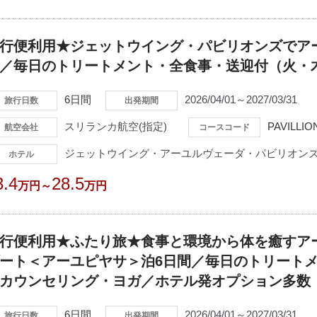
行便利用★ジェットウイング・パビリオンズでア
／毎日のトリートメント・全食事・送迎付（火・
6日間
2026/04/01～2027/03/31
旅行日数
出発期間
スリランカ航空(指定)
PAVILLIO
航空会社
コースコード
ジェットウイング・アーユルヴェーダ・パビリオンズ
ホテル
3.4
28.5
万円～
万円
行便利用★ふたり旅★食事と環境から体を癒すア
ート＜アーユピヤサ＞泊6日間／毎日のトリート
カウンセリング・ヨガ／ホテル発オプション多数
6日間
2026/04/01～2027/03/31
旅行日数
出発期間