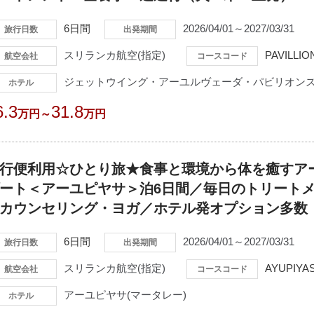
6日間
2026/04/01～2027/03/31
旅行日数
出発期間
スリランカ航空(指定)
PAVILLIO
航空会社
コースコード
ジェットウイング・アーユルヴェーダ・パビリオンズ
ホテル
6.3
31.8
万円～
万円
行便利用☆ひとり旅★食事と環境から体を癒すア
ート＜アーユピヤサ＞泊6日間／毎日のトリート
カウンセリング・ヨガ／ホテル発オプション多数
6日間
2026/04/01～2027/03/31
旅行日数
出発期間
スリランカ航空(指定)
AYUPIYA
航空会社
コースコード
アーユピヤサ(マータレー)
ホテル