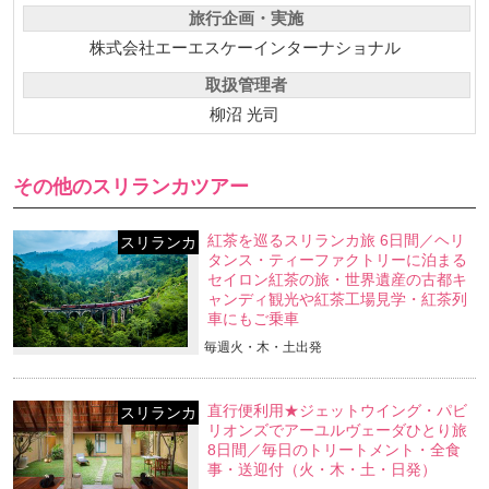
土・日・祝祭日
旅行企画・実施
株式会社エーエスケーインターナショナル
取扱管理者
柳沼 光司
その他のスリランカツアー
紅茶を巡るスリランカ旅 6日間／ヘリ
スリランカ
タンス・ティーファクトリーに泊まる
セイロン紅茶の旅・世界遺産の古都キ
ャンディ観光や紅茶工場見学・紅茶列
車にもご乗車
毎週火・木・土出発
直行便利用★ジェットウイング・パビ
スリランカ
リオンズでアーユルヴェーダひとり旅
8日間／毎日のトリートメント・全食