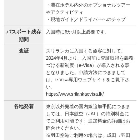
・滞在ホテル以外での飲食に関する食費
・滞在ホテル内外のオプショナルツアー
やアクティビティ
・現地ガイド／ドライバーへのチップ
パスポート残存
入国時に6か月以上必要です。
期間
査証
スリランカに入国する旅客に対して、
2024年4月より、入国前に査証取得を義務
づける新制度（e-Visa）が導入される事
となりました。申請方法につきまして
は、e-Visa専用ウェブサイトをご覧下さ
い。
https://www.srilankaevisa.lk/
各地発着
東京以外発着の国内線追加手配につきま
しては、日本航空（JAL）の特別料金に
てご利用可能です。追加料金の詳細はお
問合せください。