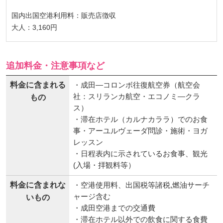
現地税：販売店徴収
国内出国空港利用料：販売店徴収
大人：3,160円
追加料金・注意事項など
料金に含まれる
・成田―コロンボ往復航空券（航空会
社：スリランカ航空・エコノミ―クラ
もの
ス）
・滞在ホテル（カルナカララ）でのお食
事・アーユルヴェーダ問診・施術・ヨガ
レッスン
・日程表内に示されているお食事、観光
(入場・拝観料等）
料金に含まれな
・空港使用料、出国税等諸税,燃油サーチ
ャージ含む
いもの
・成田空港までの交通費