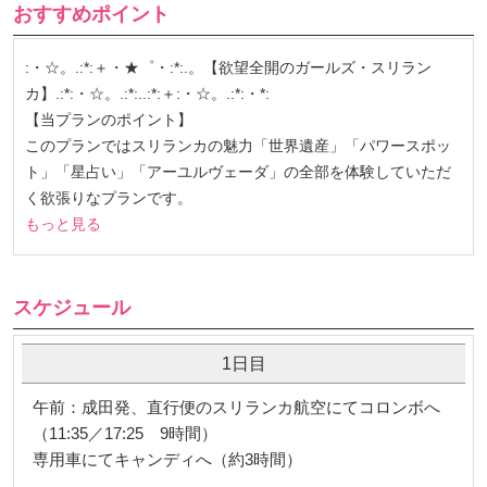
おすすめポイント
:・☆。.:*:＋・★゜・:*:.。【欲望全開のガールズ・スリラン
カ】.:*:・☆。.:*:..:*:＋:・☆。.:*:・*:
【当プランのポイント】
このプランではスリランカの魅力「世界遺産」「パワースポッ
ト」「星占い」「アーユルヴェーダ」の全部を体験していただ
く欲張りなプランです。
もっと見る
スケジュール
1日目
午前：成田発、直行便のスリランカ航空にてコロンボへ
（11:35／17:25 9時間）
専用車にてキャンディへ（約3時間）