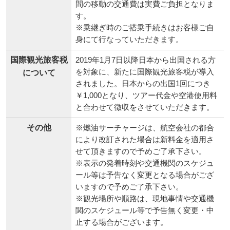
※羽田空港ご利用の場合は、成田→羽田
間の移動の交通費は実費ご負担となりま
す。
※乗継ぎ時のご搭乗手続きはお客様ご自
身にて行なっていただきます。
国際観光旅客税
2019年1月7日以降日本から出国される方
を対象に、新たに国際観光旅客税が導入
について
されました。日本からの出国1回につき
￥1,000となり、ツアー代金や空港使用料
と合わせて徴収をさせていただきます。
その他
※燃油サーチャージは、航空会社の都合
により改訂された場合は新料金を適用さ
せて頂きますので予めご了承下さい。
※表示の発着時刻や交通機関のスケジュ
ール等は予告なく変更となる場合がござ
いますので予めご了承下さい。
※観光場所や順路は、現地事情や交通機
関のスケジュール等で予告無く変更・中