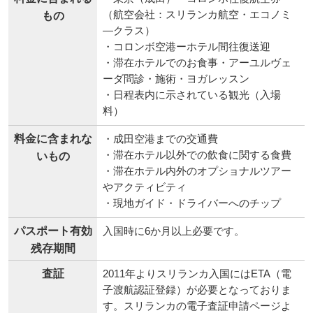
（航空会社：スリランカ航空・エコノミ
もの
―クラス）
・コロンボ空港ーホテル間往復送迎
・滞在ホテルでのお食事・アーユルヴェ
ーダ問診・施術・ヨガレッスン
・日程表内に示されている観光（入場
料）
料金に含まれな
・成田空港までの交通費
・滞在ホテル以外での飲食に関する食費
いもの
・滞在ホテル内外のオプショナルツアー
やアクティビティ
・現地ガイド・ドライバーへのチップ
パスポート有効
入国時に6か月以上必要です。
残存期間
査証
2011年よりスリランカ入国にはETA（電
子渡航認証登録）が必要となっておりま
す。スリランカの電子査証申請ページよ