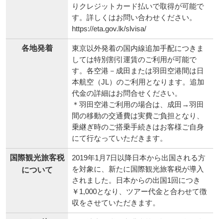
りクレジットカード払いで取得が可能で
す。詳しくはお問い合わせください。
https://eta.gov.lk/slvisa/
各地発着
東京以外発着の国内線追加手配につきま
しては特別割引運賃のご利用が可能で
す。各空港－成田または羽田空港間は日
本航空（JL）のご利用となります。追加
代金の詳細はお問合せください。
＊羽田空港ご利用の場合は、成田→羽田
間の移動の交通費は実費ご負担となり、
乗継ぎ時のご搭乗手続きはお客様ご自身
にて行なっていただきます。
国際観光旅客税
2019年1月7日以降日本から出国される方
を対象に、新たに国際観光旅客税が導入
について
されました。日本からの出国1回につき
￥1,000となり、ツアー代金と合わせて徴
収をさせていただきます。