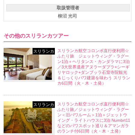
取扱管理者
柳沼 光司
その他のスリランカツアー
スリランカ航空コロンボ直行便利用☆
スリランカ
ふたり旅 ジェットウィング・ラグー
ン1泊＋ヘリタンス・カンダラマに3泊
／3大世界遺産アヌラーダプラ+シーギ
リヤロック+ダンブッラ石窟寺院観光
＆じっくりバワ建築を味わう スリラン
カ6日間（火・木・土発）
スリランカ航空コロンボ直行便利用☆
スリランカ
ふたり旅／ジェットウィング・ラグー
ン＜旧バワルーム＞1泊＋ジェットウ
イング・ライトハウスに3泊 Numbrt11
などのバワスポット巡り＆アマンガラ
のランチ付6日間（火・木・土発）