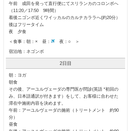
午前 成田を発って直行便にてスリランカのコロンボへ
（11:20／17:50 9時間）
着後ニゴンボ近くワイッカルのカルナカララへ(約20分）
後はフリータイム
夜 夕食
＜食事：朝：× 昼：
夜：○ ＞
宿泊地：ネゴンボ
2日目
朝：ヨガ
朝食
その後、アーユルヴェーダの専門医が問診(英語 *初回の
み、日本語通訳が付きます）をして、お客様に合わせた
滞在中施術内容を決めます。
午前：アーユルヴェーダの施術（トリートメント 約90
分）
昼食