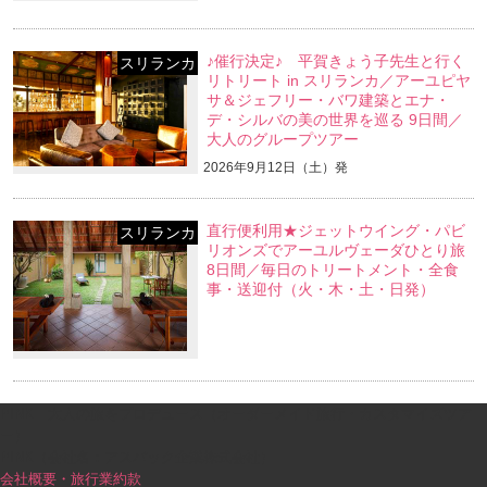
♪催行決定♪ 平賀きょう子先生と行く
スリランカ
リトリート in スリランカ／アーユピヤ
サ＆ジェフリー・バワ建築とエナ・
デ・シルバの美の世界を巡る 9日間／
大人のグループツアー
2026年9月12日（土）発
直行便利用★ジェットウイング・パビ
スリランカ
リオンズでアーユルヴェーダひとり旅
8日間／毎日のトリートメント・全食
事・送迎付（火・木・土・日発）
PINK｜大人の旅をプロデュース（オーダーメイド旅行・カスタマイズツア
ー）
PINK（会社名：アスパック企業株式会社）
会社概要・旅行業約款