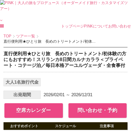
トップページ
PINKについて
お問い合わせ
TOP
ツアー一覧
直行便利用★ひとり旅 長めのトリートメント/初体...
直行便利用★ひとり旅 長めのトリートメント/初体験の方
にもおすすめ！スリランカ8日間カルナカララ＜プライベ
ート・コテージ泊／毎日本格アーユルヴェーダ・全食事付
大人1名旅行代金
出発期間
2026/02/01 ～ 2026/12/31
空席カレンダー
問い合わせ・予約
おすすめポイント
スケジュール
注意事項