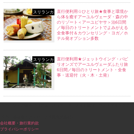
直行便利用☆ひとり旅★食事と環境か
スリランカ
ら体を癒すアーユルヴェーダ・森の中
のリゾート＜アーユピヤサ＞泊6日間
／毎日のトリートメントでよみがえる
全食事付＆カウンセリング・ヨガ／ホ
テル発オプション多数
直行便利用★ジェットウイング・パビ
スリランカ
リオンズでアーユルヴェーダふたり旅
6日間／毎日のトリートメント・全食
事・送迎付（火・木・土発）
PINK｜大人の旅をプロデュース（オーダーメイド旅行・カスタマイズツア
ー）
PINK（会社名：アスパック企業株式会社）
会社概要・旅行業約款
プライバシーポリシー