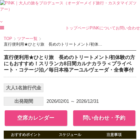
トップページ
PINKについて
お問い合わせ
TOP
ツアー一覧
直行便利用★ひとり旅 長めのトリートメント/初体...
直行便利用★ひとり旅 長めのトリートメント/初体験の方
にもおすすめ！スリランカ8日間カルナカララ＜プライベ
ート・コテージ泊／毎日本格アーユルヴェーダ・全食事付
大人1名旅行代金
出発期間
2026/02/01 ～ 2026/12/31
空席カレンダー
問い合わせ・予約
おすすめポイント
スケジュール
注意事項