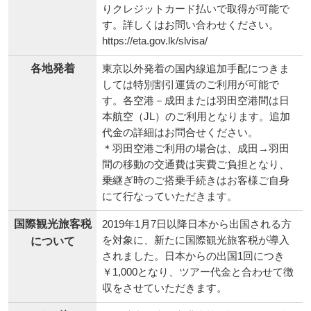
りクレジットカード払いで取得が可能で
す。詳しくはお問い合わせください。
https://eta.gov.lk/slvisa/
各地発着
東京以外発着の国内線追加手配につきま
しては特別割引運賃のご利用が可能で
す。各空港－成田または羽田空港間は日
本航空（JL）のご利用となります。追加
代金の詳細はお問合せください。
＊羽田空港ご利用の場合は、成田→羽田
間の移動の交通費は実費ご負担となり、
乗継ぎ時のご搭乗手続きはお客様ご自身
にて行なっていただきます。
国際観光旅客税
2019年1月7日以降日本から出国される方
を対象に、新たに国際観光旅客税が導入
について
されました。日本からの出国1回につき
￥1,000となり、ツアー代金と合わせて徴
収をさせていただきます。