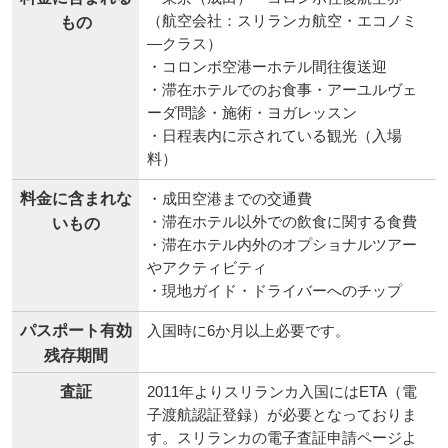
（航空会社：スリランカ航空・エコノミ
もの
―クラス）
・コロンボ空港ーホテル間往復送迎
・滞在ホテルでのお食事・アーユルヴェ
ーダ問診・施術・ヨガレッスン
・日程表内に示されている観光（入場
料）
料金に含まれな
・成田空港までの交通費
・滞在ホテル以外での飲食に関する食費
いもの
・滞在ホテル内外のオプショナルツアー
やアクティビティ
・現地ガイド・ドライバーへのチップ
パスポート有効
入国時に6か月以上必要です。
残存期間
査証
2011年よりスリランカ入国にはETA（電
子渡航認証登録）が必要となっておりま
す。スリランカの電子査証申請ページよ