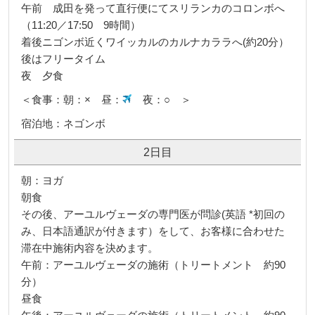
午前 成田を発って直行便にてスリランカのコロンボへ
（11:20／17:50 9時間）
着後ニゴンボ近くワイッカルのカルナカララへ(約20分）
後はフリータイム
夜 夕食
＜食事：朝：× 昼：
夜：○ ＞
宿泊地：ネゴンボ
2日目
朝：ヨガ
朝食
その後、アーユルヴェーダの専門医が問診(英語 *初回の
み、日本語通訳が付きます）をして、お客様に合わせた
滞在中施術内容を決めます。
午前：アーユルヴェーダの施術（トリートメント 約90
分）
昼食