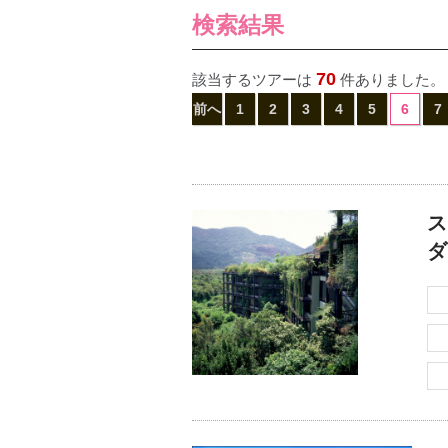
検索結果
70
該当するツアーは
件ありました。
前へ
1
2
3
4
5
6
7
ス
ダ