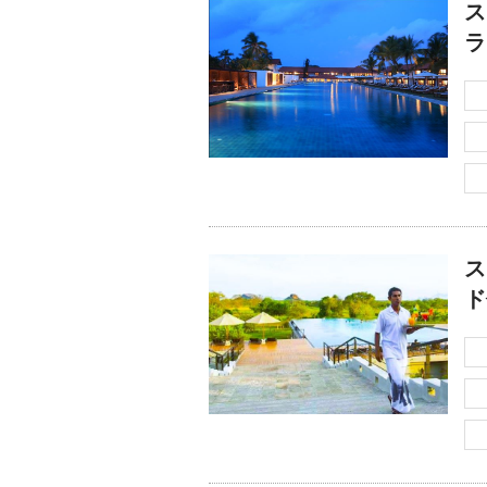
ス
ラ
ス
ド