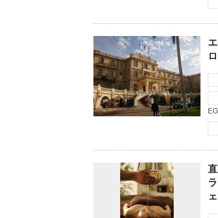
エ
ロ
EG
直
ラ
ェ