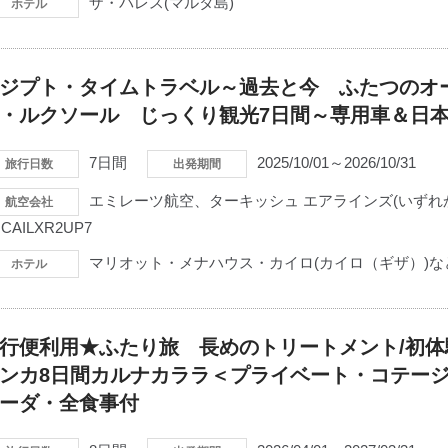
ザ・パレス(マルタ島)
ホテル
ジプト・タイムトラベル～過去と今 ふたつのオ
・ルクソール じっくり観光7日間～専用車＆日
7日間
2025/10/01～2026/10/31
旅行日数
出発期間
エミレーツ航空、ターキッシュ エアラインズ(いずれ
航空会社
CAILXR2UP7
マリオット・メナハウス・カイロ(カイロ（ギザ）)な
ホテル
行便利用★ふたり旅 長めのトリートメント/初
ンカ8日間カルナカララ＜プライベート・コテー
ーダ・全食事付