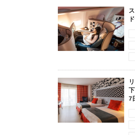
ス
ド
リ
下
7