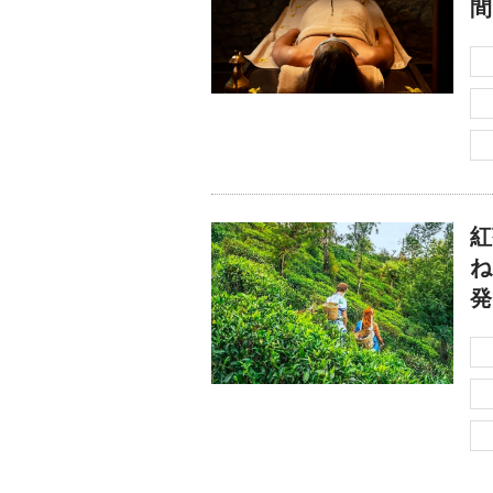
間
紅
ね
発