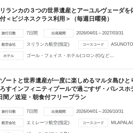
リランカの３つの世界遺産とアーユルヴェーダを
付＜ビジネスクラス利用＞（毎週日曜発）
7日間
2026/04/01～2027/03/31
旅行日数
出発期間
スリランカ航空(指定)
ASUNOTO
航空会社
コースコード
ゴール・フェイス・ホテル(コロンボ)など…
ホテル
ゾートと世界遺産が一度に楽しめるマルタ島ひと
ろすインフィニティプールで過ごすザ・パレスホ
日間／送迎・朝食付フリープラン
7日間
2026/04/01～2026/10/31
旅行日数
出発期間
エミレーツ航空(指定)
MLAPALA
航空会社
コースコード