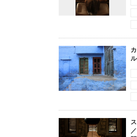
カ
ル
ス
／