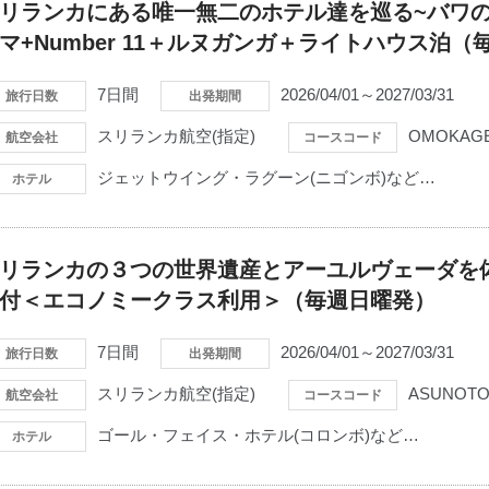
リランカにある唯一無二のホテル達を巡る~バワの
マ+Number 11＋ルヌガンガ＋ライトハウス泊
7日間
2026/04/01～2027/03/31
旅行日数
出発期間
スリランカ航空(指定)
OMOKAGE
航空会社
コースコード
ジェットウイング・ラグーン(ニゴンボ)など…
ホテル
リランカの３つの世界遺産とアーユルヴェーダを
付＜エコノミークラス利用＞（毎週日曜発）
7日間
2026/04/01～2027/03/31
旅行日数
出発期間
スリランカ航空(指定)
ASUNOTO
航空会社
コースコード
ゴール・フェイス・ホテル(コロンボ)など…
ホテル