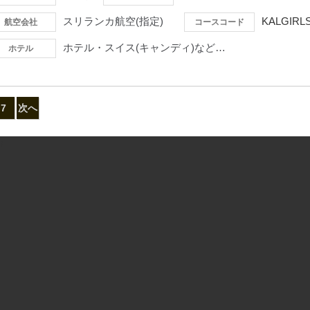
スリランカ航空(指定)
KALGIRL
航空会社
コースコード
ホテル・スイス(キャンディ)など…
ホテル
7
次へ
）