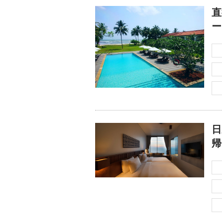
直
ー
日
帰