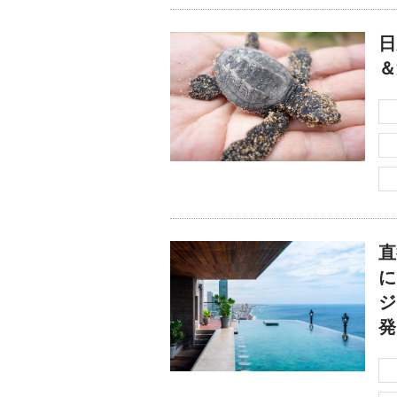
日
＆
直
に
ジ
発