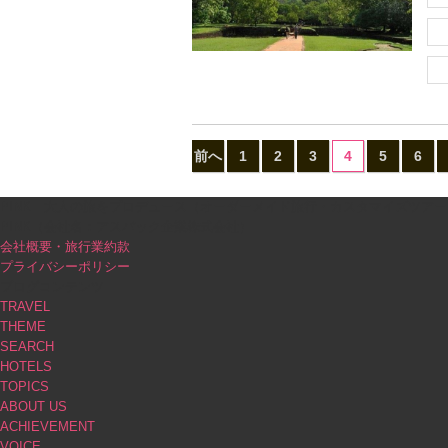
前へ
1
2
3
4
5
6
PINK｜大人の旅をプロデュース（オーダーメイド旅行・カスタマイズツアー
PINK（会社名：アスパック企業株式会社）
会社概要・旅行業約款
プライバシーポリシー
ブログコンテンツ
TRAVEL
THEME
SEARCH
HOTELS
TOPICS
ABOUT US
ACHIEVEMENT
VOICE