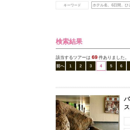
キーワード
検索結果
69
該当するツアーは
件ありました。
前へ
1
2
3
4
5
6
バ
ス