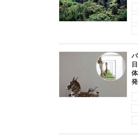
バ
日
体
発