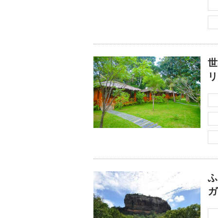
世
リ
ふ
ガ