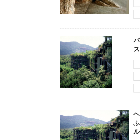
バ
ス
ヘ
ふ
ル