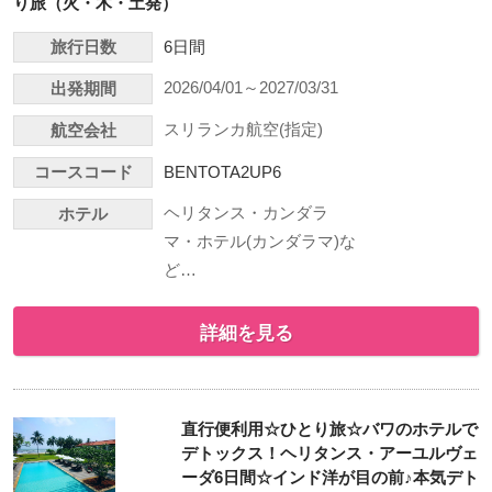
り旅（火・木・土発）
旅行日数
6日間
2026/04/01～2027/03/31
出発期間
スリランカ航空(指定)
航空会社
コースコード
BENTOTA2UP6
ヘリタンス・カンダラ
ホテル
マ・ホテル(カンダラマ)な
ど…
詳細を見る
直行便利用☆ひとり旅☆バワのホテルで
デトックス！ヘリタンス・アーユルヴェ
ーダ6日間☆インド洋が目の前♪本気デト