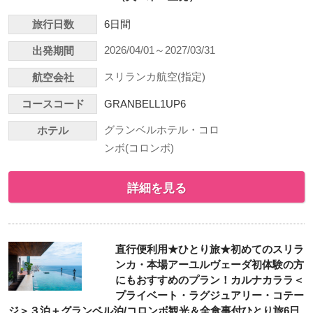
旅行日数
6日間
2026/04/01～2027/03/31
出発期間
スリランカ航空(指定)
航空会社
コースコード
GRANBELL1UP6
グランベルホテル・コロ
ホテル
ンボ(コロンボ)
詳細を見る
直行便利用★ひとり旅★初めてのスリラ
ンカ・本場アーユルヴェーダ初体験の方
にもおすすめのプラン！カルナカララ＜
プライベート・ラグジュアリー・コテー
ジ＞３泊＋グランベル泊/コロンボ観光＆全食事付ひとり旅6日