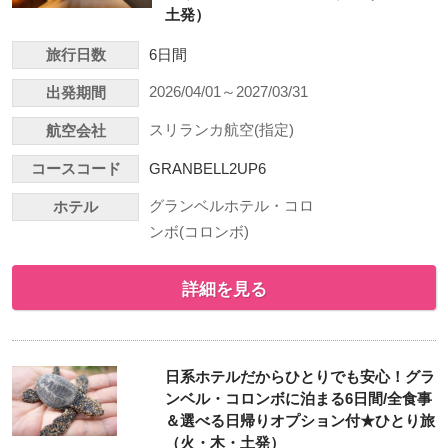
土発）
旅行日数
6日間
2026/04/01～2027/03/31
出発期間
スリランカ航空(指定)
航空会社
コースコード
GRANBELL2UP6
グランベルホテル・コロ
ホテル
ンボ(コロンボ)
詳細を見る
日系ホテルだからひとりでも安心！グラ
ンベル・コロンボに泊まる6日間/全食事
＆選べる日帰りオプション付★ひとり旅
（火・木・土発）