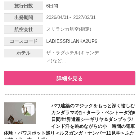
旅行日数
6日間
2026/04/01～2027/03/31
出発期間
スリランカ航空(指定)
航空会社
コースコード
LADIESSRILANKA2UP6
ザ・ラダホテル(キャンデ
ホテル
ィ)など…
詳細を見る
バワ建築のマジックをもっと深く愉しむ
カンダラマ2泊＋ターラ・ベントータ泊6
日間/世界遺産シーギリヤ＆ダンブッラ/
インド洋を眺めながらの小一時間の電車
体験・バワスポット巡り＜ルヌガンガ・ナンバー11見学＞ふた