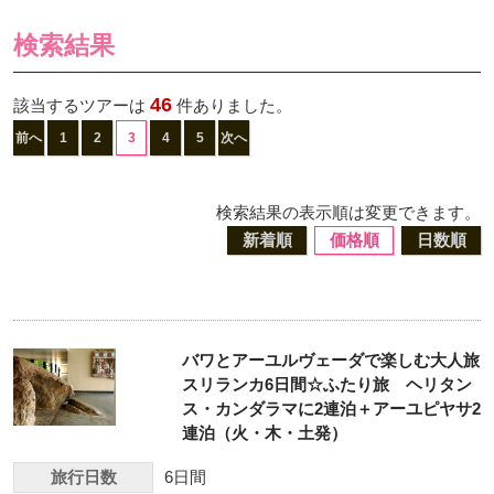
検索結果
46
該当するツアーは
件ありました。
前へ
1
2
3
4
5
次へ
検索結果の表示順は変更できます。
新着順
価格順
日数順
バワとアーユルヴェーダで楽しむ大人旅
スリランカ6日間☆ふたり旅 ヘリタン
ス・カンダラマに2連泊＋アーユピヤサ2
連泊（火・木・土発）
旅行日数
6日間