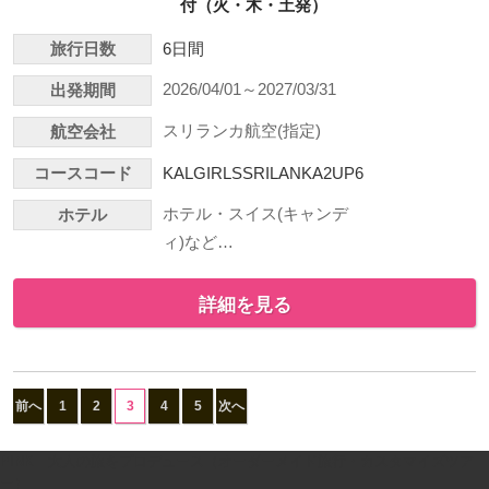
付（火・木・土発）
旅行日数
6日間
2026/04/01～2027/03/31
出発期間
スリランカ航空(指定)
航空会社
コースコード
KALGIRLSSRILANKA2UP6
ホテル・スイス(キャンデ
ホテル
ィ)など…
詳細を見る
前へ
1
2
3
4
5
次へ
PINK｜大人の旅をプロデュース（オーダーメイド旅行・カスタマイズツア
ー）